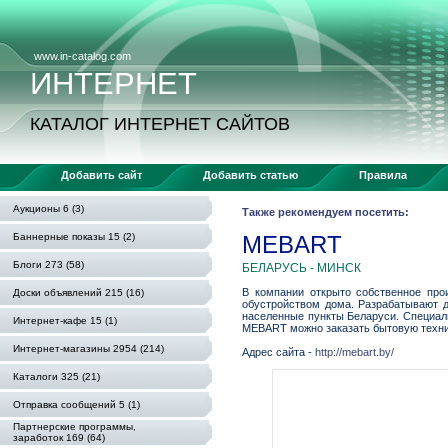
www.in-catalog.com
ИНТЕРНЕТ
КАТАЛОГ ИНТЕРНЕТ САЙТОВ
Добавить сайт
Добавить статью
Правила
Аукционы 6 (3)
Также рекомендуем посетить:
Баннерные показы 15 (2)
MEBART
Блоги 273 (58)
БЕЛАРУСЬ - МИНСК
В компании открыто собственное про
Доски объявлений 215 (16)
обустройством дома. Разрабатывают д
населенные пункты Беларуси. Специал
Интернет-кафе 15 (1)
MEBART можно заказать бытовую техни
Интернет-магазины 2954 (214)
Адрес сайта -
http://mebart.by/
Каталоги 325 (21)
Отправка сообщений 5 (1)
Партнерские программы,
заработок 169 (64)