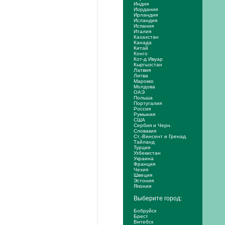
Индия
Иордания
Ирландия
Исландия
Испания
Италия
Казахстан
Канада
Китай
Конго
Кот-д Ивуар
Кыргызстан
Латвия
Литва
Марокко
Молдова
ОАЭ
Польша
Португалия
Россия
Румыния
США
Сербия и Черн.
Словакия
Ст.-Винсент и Гренад.
Тайланд
Турция
Узбекистан
Украина
Франция
Чехия
Швеция
Эстония
Япония
Выберите город:
Бобруйск
Брест
Витебск