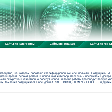
Сайты по категориям
Сайты по странам
Сайты по горо
изводство, на котором работают квалифицированные специалисты. Сотрудники M
изайн-проект, делают ремонт и наполняют интерьер мебелью и предметами декора
исты аккуратно и качественно соберут мебель и после работы произведут полную уб
ку. Компания сотрудничает с брендами АТЛАНТ, BOSH, SIEMENS, LIEBHERR и другим