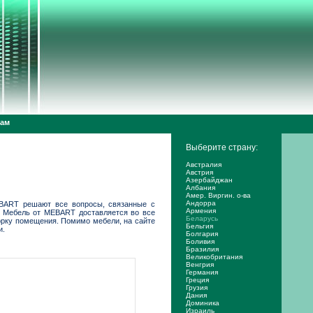
дам
Выберите страну:
Австралия
Австрия
Азербайджан
Албания
Амер. Виргин. о-ва
Андорра
EBART решают все вопросы, связанные с
Армения
. Мебель от MEBART доставляется во все
Беларусь
орку помещения. Помимо мебели, на сайте
Бельгия
и.
Болгария
Боливия
Бразилия
Великобритания
Венгрия
Германия
Греция
Грузия
Дания
Доминика
Израиль