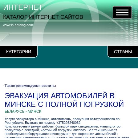
ИНТЕРНЕТ
КАТАЛОГ ИНТЕРНЕТ САЙТОВ
www.in-catalog.com
КАТЕГОРИИ
СТРАНЫ
Также рекомендуем посетить:
ЭВАКУАЦИЯ АВТОМОБИЛЕЙ В
МИНСКЕ С ПОЛНОЙ ПОГРУЗКОЙ
БЕЛАРУСЬ - МИНСК
Услуги эвакуатора в Минске, автопомощь, эвакуация автотранспорта по
Республике. Вызвать по номеру +375293240062
Круглосуточный режим работы, большой парк спецтехники: манипулятор,
эвакуатор с лебедкой, частичной погрузки, автовоз. Вся техника имеет
необходимое оборудование и инструмент для перевозки автомобилей с
сильными повреждениями, отсутствующим колесом, вытянем из кювета грязи.