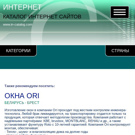
ИНТЕРНЕТ
КАТАЛОГ ИНТЕРНЕТ САЙТОВ
www.in-catalog.com
КАТЕГОРИИ
СТРАНЫ
Также рекомендуем посетить:
ОКНА ORI
БЕЛАРУСЬ - БРЕСТ
Изготовление окон в компании Ori проходит под жестким контролем инженера-
технолога. Любой брак ликвидируется, на транспортировку отдается только та
продукция, которая отвечает методологии производства. Компания работает с
надёжными партнёрами: KBE, brusbox, MONTBLANC, REHAU и др., а также
устанавливает фунитуру Roto c 10-летней гарантией. Компания Ori контролирует
монтаж, обеспечивая:
· Тепло-, шумо- и влагоизоляцию дома на долгие годы