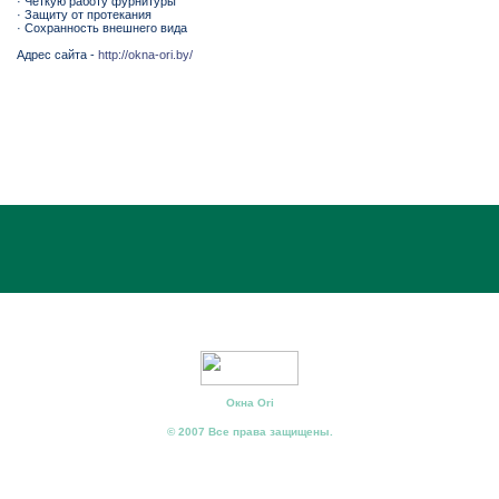
· Четкую работу фурнитуры
· Защиту от протекания
· Сохранность внешнего вида
Адрес сайта -
http://okna-ori.by/
Окна Ori
© 2007 Все права защищены.