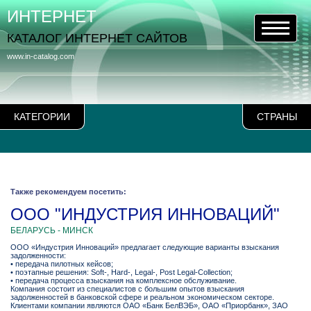
ИНТЕРНЕТ
КАТАЛОГ ИНТЕРНЕТ САЙТОВ
www.in-catalog.com
КАТЕГОРИИ
СТРАНЫ
Также рекомендуем посетить:
ООО "ИНДУСТРИЯ ИННОВАЦИЙ"
БЕЛАРУСЬ - МИНСК
ООО «Индустрия Инноваций» предлагает следующие варианты взыскания
задолженности:
• передача пилотных кейсов;
• поэтапные решения: Soft-, Hard-, Legal-, Post Legal-Collection;
• передача процесса взыскания на комплексное обслуживание.
Компания состоит из специалистов с большим опытов взыскания
задолженностей в банковской сфере и реальном экономическом секторе.
Клиентами компании являются ОАО «Банк БелВЭБ», ОАО «Приорбанк», ЗАО