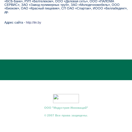
«БСБ-Банк», РУП «Белтелеком», ООО «Деловая сеть», ООО «ПАЛОМА
СЕРВИС», ЗАО «Завод полимерных труб», ЗАО «Молодечномебель», ООО
«Биоком», ОАО «Красный пищевик», СП ОАО «Спартак», ИООО «Беллабединг»,
др.
Адрес сайта -
http://iin.by
ООО "Индустрия Инноваций"
© 2007 Все права защищены.