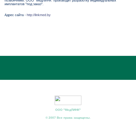
позвончнике. ООО "МедЛИНК" производит разработку индивидуальных
имплантатов "под заказ".
Адрес сайта -
http://linkmed.by
ООО "МедЛИНК"
© 2007 Все права защищены.