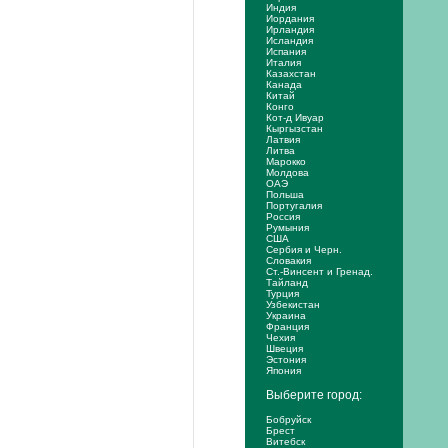
Индия
Иордания
Ирландия
Исландия
Испания
Италия
Казахстан
Канада
Китай
Конго
Кот-д Ивуар
Кыргызстан
Латвия
Литва
Марокко
Молдова
ОАЭ
Польша
Португалия
Россия
Румыния
США
Сербия и Черн.
Словакия
Ст.-Винсент и Гренад.
Тайланд
Турция
Узбекистан
Украина
Франция
Чехия
Швеция
Эстония
Япония
Выберите город:
Бобруйск
Брест
Витебск