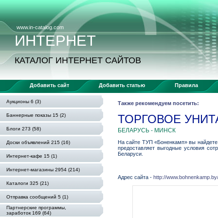
www.in-catalog.com
ИНТЕРНЕТ
КАТАЛОГ ИНТЕРНЕТ САЙТОВ
Добавить сайт
Добавить статью
Правила
Аукционы 6 (3)
Также рекомендуем посетить:
Баннерные показы 15 (2)
ТОРГОВОЕ УНИТ
Блоги 273 (58)
БЕЛАРУСЬ - МИНСК
На сайте ТУП «Боненкамп» вы найдете 
Доски объявлений 215 (16)
предоставляет выгодные условия сотр
Беларуси.
Интернет-кафе 15 (1)
Интернет-магазины 2954 (214)
Адрес сайта -
http://www.bohnenkamp.by
Каталоги 325 (21)
Отправка сообщений 5 (1)
Партнерские программы,
заработок 169 (64)