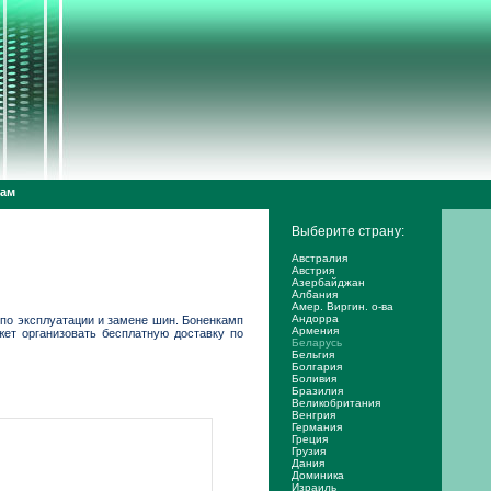
дам
Выберите страну:
Австралия
Австрия
Азербайджан
Албания
Амер. Виргин. о-ва
Андорра
 по эксплуатации и замене шин. Боненкамп
Армения
ет организовать бесплатную доставку по
Беларусь
Бельгия
Болгария
Боливия
Бразилия
Великобритания
Венгрия
Германия
Греция
Грузия
Дания
Доминика
Израиль