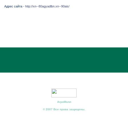
Адрес сайта -
http://xn--80agyadlbn.xn--90ais/
АгроМолл
© 2007 Все права защищены.