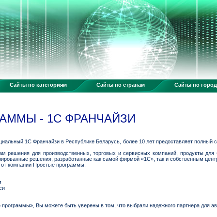
Сайты по категориям
Сайты по странам
Сайты по горо
АММЫ - 1С ФРАНЧАЙЗИ
альный 1С Франчайзи в Республике Беларусь, более 10 лет предоставляет полный с
 решения для производственных, торговых и сервисных компаний, продукты для б
зированные решения, разработанные как самой фирмой «1С», так и собственным цент
 от компании Простые программы:
м
си
рограммы», Вы можете быть уверены в том, что выбрали надежного партнера для ав