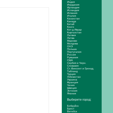
Индия
Иордания
Ирландия
Исландия
Испания
Италия
Казахстан
Канада
Китай
Конго
Кот-д Ивуар
Кыргызстан
Латвия
Литва
Марокко
Молдова
ОАЭ
Польша
Португалия
Россия
Румыния
США
Сербия и Черн.
Словакия
Ст.-Винсент и Гренад.
Тайланд
Турция
Узбекистан
Украина
Франция
Чехия
Швеция
Эстония
Япония
Выберите город:
Бобруйск
Брест
Витебск