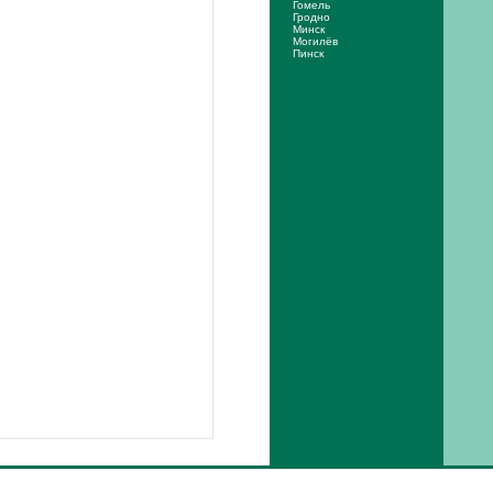
Гомель
Гродно
Минск
Могилёв
Пинск