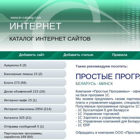
www.in-catalog.com
ИНТЕРНЕТ
КАТАЛОГ ИНТЕРНЕТ САЙТОВ
Добавить сайт
Добавить статью
Правила
Аукционы 6 (3)
Также рекомендуем посетить:
Баннерные показы 15 (2)
ПРОСТЫЕ ПРОГР
Блоги 273 (58)
БЕЛАРУСЬ - МИНСК
Компания «Простые Программы» - офици
Доски объявлений 215 (16)
на базе программ 1С.
Мы можем предложить своим партнерам
Интернет-кафе 15 (1)
платы и управления кадрами, специали
Популярные программные продукты 1С
Интернет-магазины 2954 (214)
- 1С Бухгалтерия 8 для Беларуси
- 1С Управление торговлей
- 1С Зарплата и управление персонало
Каталоги 325 (21)
- 1С Управление компанией для Белару
- 1С ERP
Отправка сообщений 5 (1)
Обращаясь в компанию ООО «Простые п
Партнерские программы,
заработок 169 (64)