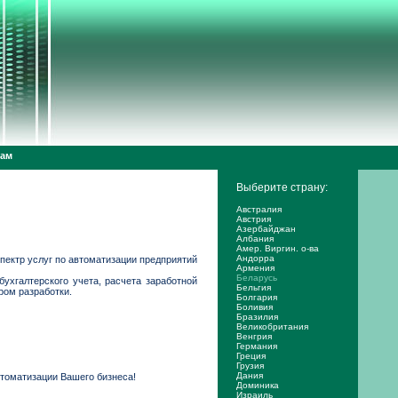
дам
Выберите страну:
Австралия
Австрия
Азербайджан
Албания
Амер. Виргин. о-ва
Андорра
пектр услуг по автоматизации предприятий
Армения
Беларусь
ухгалтерского учета, расчета заработной
Бельгия
ром разработки.
Болгария
Боливия
Бразилия
Великобритания
Венгрия
Германия
Греция
Грузия
Дания
томатизации Вашего бизнеса!
Доминика
Израиль