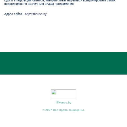
курсы владельцам бизнеса, которые хотят научиться контролировать своих
подрядчиков по различным видам продвижения.
Адрес сайта -
http://ithouse.by
ITHouse.by
© 2007 Все права защищены.