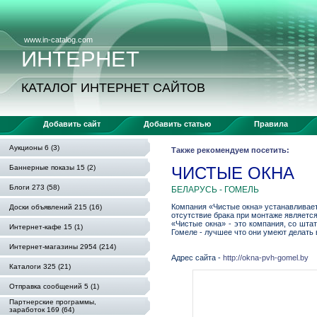
www.in-catalog.com
ИНТЕРНЕТ
КАТАЛОГ ИНТЕРНЕТ САЙТОВ
Добавить сайт
Добавить статью
Правила
Аукционы 6 (3)
Также рекомендуем посетить:
Баннерные показы 15 (2)
ЧИСТЫЕ ОКНА
Блоги 273 (58)
БЕЛАРУСЬ - ГОМЕЛЬ
Компания «Чистые окна» устанавливает
Доски объявлений 215 (16)
отсутствие брака при монтаже является
«Чистые окна» - это компания, со шт
Интернет-кафе 15 (1)
Гомеле - лучшее что они умеют делать 
Интернет-магазины 2954 (214)
Адрес сайта -
http://okna-pvh-gomel.by
Каталоги 325 (21)
Отправка сообщений 5 (1)
Партнерские программы,
заработок 169 (64)