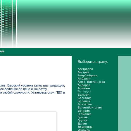
дам
Выберите страну:
Австралия
Австрия
Азербайджан
Албания
Амер. Виргин. о-ва
Андорра
тов. Высокий уровень качества продукции,
Армения
ее решение по цене и качеству.
Беларусь
н любой сложности. Установка окон ПВХ в
Бельгия
Болгария
Боливия
Бразилия
Великобритания
Венгрия
Германия
Греция
Грузия
Дания
Доминика
Израиль