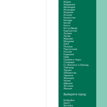
Индия
Иордания
Ирландия
Исландия
Испания
Италия
Казахстан
Канада
Китай
Конго
Кот-д Ивуар
Кыргызстан
Латвия
Литва
Марокко
Молдова
ОАЭ
Польша
Португалия
Россия
Румыния
США
Сербия и Черн.
Словакия
Ст.-Винсент и Гренад.
Тайланд
Турция
Узбекистан
Украина
Франция
Чехия
Швеция
Эстония
Япония
Выберите город:
Бобруйск
Брест
Витебск