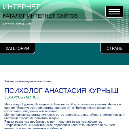
ИНТЕРНЕТ
КАТАЛОГ ИНТЕРНЕТ САЙТОВ
www.in-catalog.com
КАТЕГОРИИ
СТРАНЫ
Также рекомендуем посетить:
ПСИХОЛОГ АНАСТАСИЯ КУРНЫШ
БЕЛАРУСЬ - МИНСК
Меня зовут Курныш (Агнищенко) Анастасия. Я психолог-консультант. Являюсь
членом “Белорусского общества психологов” и “Белорусского общества
когнитивно-поведенческой терапии”.
Мои основные качества личности: естественность, эмпатийность, искренность и
настоящее желание помогать людям.
Решая реальные проблемы, клиент получает реальные эффекты.
Эффективность снижается, если терапевт и клиент занимаются всем, чем
угодно, игнорируя реальные проблемы.