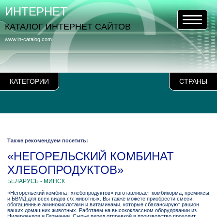
ИНТЕРНЕТ
КАТАЛОГ ИНТЕРНЕТ САЙТОВ
www.in-catalog.com
КАТЕГОРИИ
СТРАНЫ
Также рекомендуем посетить:
«НЕГОРЕЛЬСКИЙ КОМБИНАТ
ХЛЕБОПРОДУКТОВ»
БЕЛАРУСЬ - МИНСК
«Негорельский комбинат хлебопродуктов» изготавливает комбикорма, премиксы
и БВМД для всех видов с/х животных. Вы также можете приобрести смеси,
обогащенные аминокислотами и витаминами, которые сбалансируют рацион
ваших домашних животных. Работаем на высококлассном оборудовании из
Нидерландов и Германии. Сырье перед отправкой в производство проходит