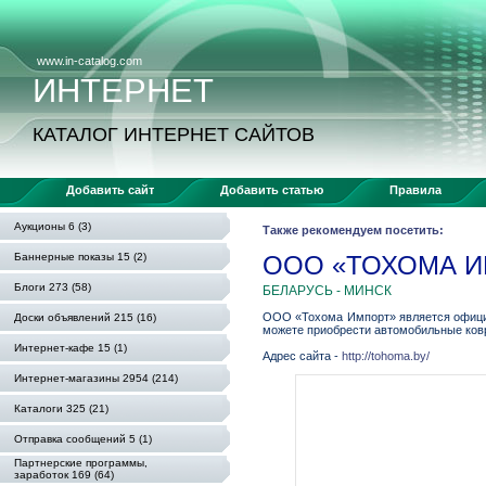
www.in-catalog.com
ИНТЕРНЕТ
КАТАЛОГ ИНТЕРНЕТ САЙТОВ
Добавить сайт
Добавить статью
Правила
Аукционы 6 (3)
Также рекомендуем посетить:
Баннерные показы 15 (2)
ООО «ТОХОМА И
Блоги 273 (58)
БЕЛАРУСЬ - МИНСК
ООО «Тохома Импорт» является официа
Доски объявлений 215 (16)
можете приобрести автомобильные коври
Интернет-кафе 15 (1)
Адрес сайта -
http://tohoma.by/
Интернет-магазины 2954 (214)
Каталоги 325 (21)
Отправка сообщений 5 (1)
Партнерские программы,
заработок 169 (64)