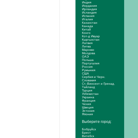
Индия
Иордания
Ирландия
Исландия
Испания
Италия
Казахстан
Канада
Китай
Конго
Кот-д Ивуар
Кыргызстан
Латвия
Литва
Марокко
Молдова
ОАЭ
Польша
Португалия
Россия
Румыния
США
Сербия и Черн.
Словакия
Ст.-Винсент и Гренад.
Тайланд
Турция
Узбекистан
Украина
Франция
Чехия
Швеция
Эстония
Япония
Выберите город:
Бобруйск
Брест
Витебск