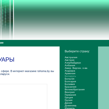
дам
Выберите страну:
Австралия
УАРЫ
Австрия
Азербайджан
Албания
Амер. Виргин. о-ва
Андорра
сфере. В интернет-магазине tohoma.by вы
Армения
еларуси.
Беларусь
Бельгия
Болгария
Боливия
Бразилия
Великобритания
Венгрия
Германия
Греция
Грузия
Дания
Доминика
Израиль