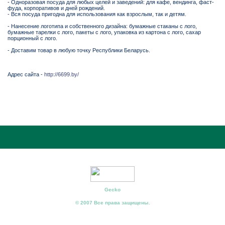
- Одноразовая посуда для любых целей и заведений: для кафе, вендинга, фаст-
фуда, корпоративов и дней рождений.
- Вся посуда пригодна для использования как взрослым, так и детям.
- Нанесение логотипа и собственного дизайна: бумажные стаканы с лого,
бумажные тарелки с лого, пакеты с лого, упаковка из картона с лого, сахар
порционный с лого.
- Доставим товар в любую точку Республики Беларусь.
Адрес сайта -
http://6699.by/
Gecko
© 2007 Все права защищены.