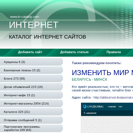
www.in-catalog.com
ИНТЕРНЕТ
КАТАЛОГ ИНТЕРНЕТ САЙТОВ
Добавить сайт
Добавить статью
Правила
Аукционы 6 (3)
Также рекомендуем посетить:
Баннерные показы 15 (2)
ИЗМЕНИТЬ МИР
Блоги 273 (58)
БЕЛАРУСЬ - МИНСК
Кто живёт реальностью, кто-то – мечт
Доски объявлений 215 (16)
своей жизни счастливым, читайте блог «A
Интернет-кафе 15 (1)
Адрес сайта -
http://abbserver.livejournal
Интернет-магазины 2954 (214)
Каталоги 325 (21)
Отправка сообщений 5 (1)
Партнерские программы,
заработок 169 (64)