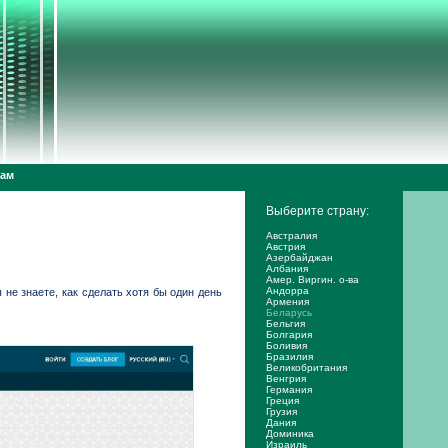
дам
Выберите страну:
Австралия
Австрия
Азербайджан
Албания
Амер. Виргин. о-ва
Андорра
не знаете, как сделать хотя бы один день
Армения
Беларусь
Бельгия
Болгария
Боливия
Бразилия
Великобритания
Венгрия
Германия
Греция
Грузия
Дания
Доминика
Израиль