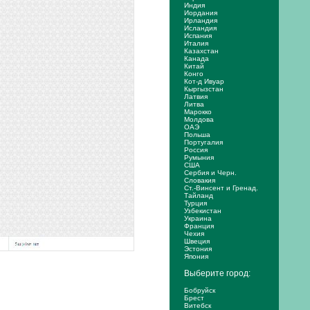
Индия
Иордания
Ирландия
Исландия
Испания
Италия
Казахстан
Канада
Китай
Конго
Кот-д Ивуар
Кыргызстан
Латвия
Литва
Марокко
Молдова
ОАЭ
Польша
Португалия
Россия
Румыния
США
Сербия и Черн.
Словакия
Ст.-Винсент и Гренад.
Тайланд
Турция
Узбекистан
Украина
Франция
Чехия
Швеция
Эстония
Япония
Выберите город:
Бобруйск
Брест
Витебск