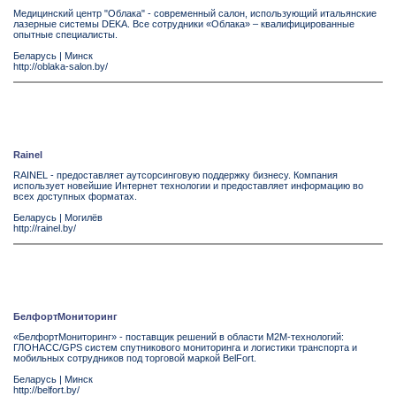
Медицинский центр "Облака" - современный салон, использующий итальянские
лазерные системы DEKA. Все сотрудники «Облака» – квалифицированные
опытные специалисты.
Беларусь
|
Минск
http://oblaka-salon.by/
Rainel
RAINEL - предоставляет аутсорсинговую поддержку бизнесу. Компания
использует новейшие Интернет технологии и предоставляет информацию во
всех доступных форматах.
Беларусь
|
Могилёв
http://rainel.by/
БелфортМониторинг
«БелфортМониторинг» - поставщик решений в области М2М-технологий:
ГЛОНАСС/GPS систем спутникового мониторинга и логистики транспорта и
мобильных сотрудников под торговой маркой BelFort.
Беларусь
|
Минск
http://belfort.by/