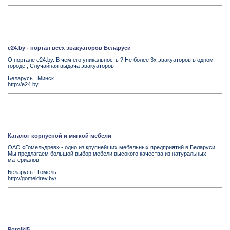
e24.by - портал всех эвакуаторов Беларуси
О портале e24.by. В чем его уникальность ? Не более 3х эвакуаторов в одном
городе ; Случайная выдача эвакуаторов
Беларусь
|
Минск
http://e24.by
Каталог корпусной и мягкой мебели
ОАО «Гомельдрев» - одно из крупнейших мебельных предприятий в Беларуси.
Мы предлагаем большой выбор мебели высокого качества из натуральных
материалов
Беларусь
|
Гомель
http://gomeldrev.by/
Potolki5