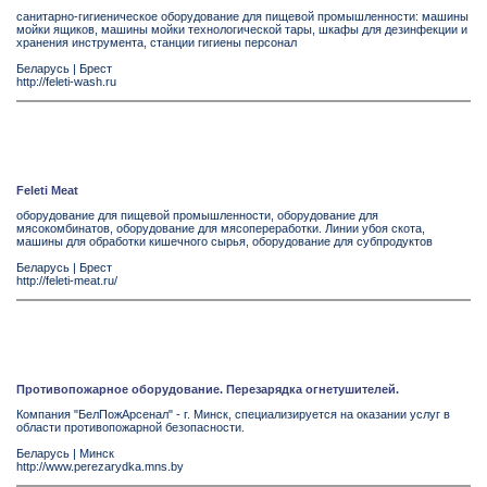
санитарно-гигиеническое оборудование для пищевой промышленности: машины
мойки ящиков, машины мойки технологической тары, шкафы для дезинфекции и
хранения инструмента, станции гигиены персонал
Беларусь
|
Брест
http://feleti-wash.ru
Feleti Meat
оборудование для пищевой промышленности, оборудование для
мясокомбинатов, оборудование для мясопереработки. Линии убоя скота,
машины для обработки кишечного сырья, оборудование для субпродуктов
Беларусь
|
Брест
http://feleti-meat.ru/
Противопожарное оборудование. Перезарядка огнетушителей.
Компания "БелПожАрсенал" - г. Минск, специализируется на оказании услуг в
области противопожарной безопасности.
Беларусь
|
Минск
http://www.perezarydka.mns.by