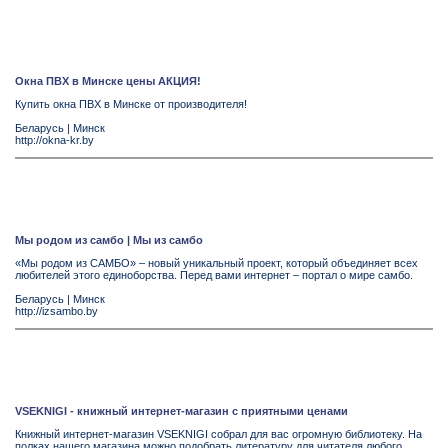
Окна ПВХ в Минске цены АКЦИЯ!
Купить окна ПВХ в Минске от производителя!
Беларусь
|
Минск
http://okna-kr.by
Мы родом из самбо | Мы из самбо
«Мы родом из САМБО» – новый уникальный проект, который объединяет всех
любителей этого единоборства. Перед вами интернет – портал о мире самбо.
Беларусь
|
Минск
http://izsambo.by
VSEKNIGI - книжный интернет-магазин с приятными ценами
Книжный интернет-магазин VSEKNIGI собрал для вас огромную библиотеку. На
полках нашего магазина можно подобрать литературу для читателя любого