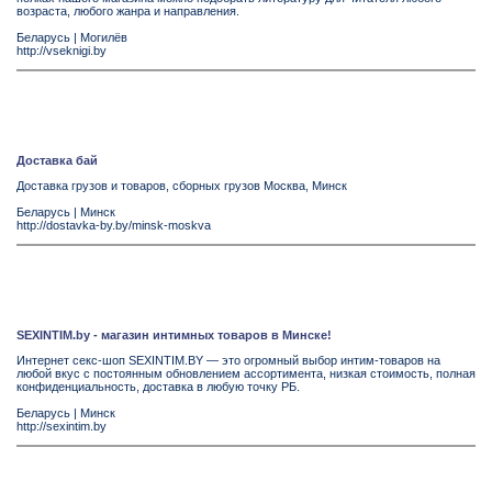
возраста, любого жанра и направления.
Беларусь
|
Могилёв
http://vseknigi.by
Доставка бай
Доставка грузов и товаров, сборных грузов Москва, Минск
Беларусь
|
Минск
http://dostavka-by.by/minsk-moskva
SEXINTIM.by - магазин интимных товаров в Минске!
Интернет секс-шоп SEXINTIM.BY — это огромный выбор интим-товаров на
любой вкус с постоянным обновлением ассортимента, низкая стоимость, полная
конфиденциальность, доставка в любую точку РБ.
Беларусь
|
Минск
http://sexintim.by