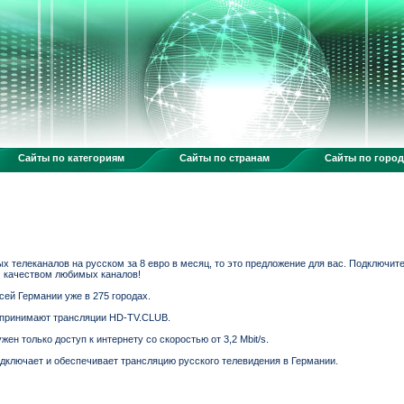
Сайты по категориям
Сайты по странам
Сайты по горо
х телеканалов на русском за 8 евро в месяц, то это предложение для вас. Подключи
 качеством любимых каналов!
ей Германии уже в 275 городах.
 принимают трансляции HD-TV.CLUB.
н только доступ к интернету со скоростью от 3,2 Mbit/s.
подключает и обеспечивает трансляцию русского телевидения в Германии.