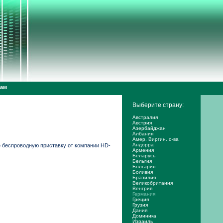
дам
Выберите страну:
Австралия
Австрия
Азербайджан
Албания
Амер. Виргин. о-ва
Андорра
те беспроводную приставку от компании HD-
Армения
Беларусь
Бельгия
Болгария
Боливия
Бразилия
Великобритания
Венгрия
Германия
Греция
Грузия
Дания
Доминика
Израиль