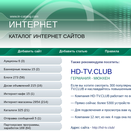
www.in-catalog.com
ИНТЕРНЕТ
КАТАЛОГ ИНТЕРНЕТ САЙТОВ
Добавить сайт
Добавить статью
Правила
Аукционы 6 (3)
Также рекомендуем посетить:
Баннерные показы 15 (2)
HD-TV.CLUB
Блоги 273 (58)
ГЕРМАНИЯ - МЮНХЕН
Если вы хотите смотреть 300 популярны
Доски объявлений 215 (16)
TV.CLUB и наслаждайтесь повышенным
Интернет-кафе 15 (1)
— Компания HD-TV.CLUB работает по вс
Интернет-магазины 2954 (214)
— Прямо сейчас более 5300 устройств
— Для подключения и просмотра вам нуже
Каталоги 325 (21)
— Компании 12 лет, из них 4 года она 
Отправка сообщений 5 (1)
Партнерские программы,
Адрес сайта -
http://hd-tv.club/
заработок 169 (64)