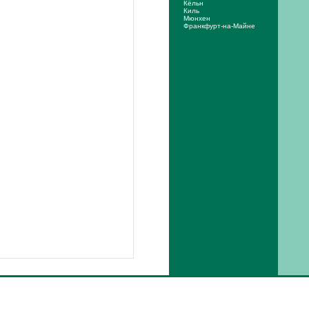
Кёльн
Киль
Мюнхен
Франкфурт-на-Майне