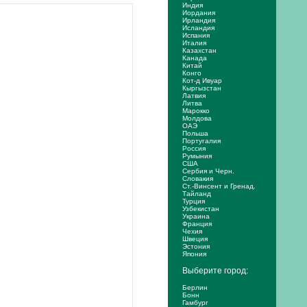
Индия
Иордания
Ирландия
Исландия
Испания
Италия
Казахстан
Канада
Китай
Конго
Кот-д Ивуар
Кыргызстан
Латвия
Литва
Марокко
Молдова
ОАЭ
Польша
Португалия
Россия
Румыния
США
Сербия и Черн.
Словакия
Ст.-Винсент и Гренад.
Тайланд
Турция
Узбекистан
Украина
Франция
Чехия
Швеция
Эстония
Япония
Выберите город:
Берлин
Бонн
Гамбург