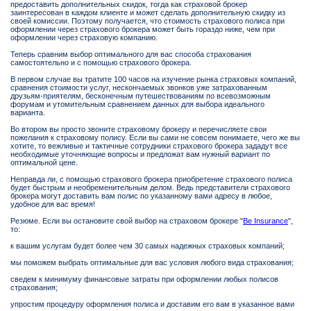
предоставить дополнительных скидок, тогда как страховой брокер
заинтересован в каждом клиенте и может сделать дополнительную скидку из
своей комиссии. Поэтому получается, что стоимость страхового полиса при
оформлении через страхового брокера может быть гораздо ниже, чем при
оформлении через страховую компанию.
Теперь сравним выбор оптимального для вас способа страхования
самостоятельно и с помощью страхового брокера.
В первом случае вы тратите 100 часов на изучение рынка страховых компаний,
сравнения стоимости услуг, нескончаемых звонков уже затрахованным
друзьям-приятелям, бесконечным путешествованиям по всевозможным
форумам и утомительным сравнением данных для выбора идеального
варианта.
Во втором вы просто звоните страховому брокеру и перечисляете свои
пожелания к страховому полису. Если вы сами не совсем понимаете, чего же вы
хотите, то вежливые и тактичные сотрудники страхового брокера зададут все
необходимые уточняющие вопросы и предложат вам нужный вариант по
оптимальной цене.
Неправда ли, с помощью страхового брокера приобретение страхового полиса
будет быстрым и необременительным делом. Ведь представители страхового
брокера могут доставить вам полис по указанному вами адресу в любое,
удобное для вас время!
Резюме. Если вы остановите свой выбор на страховом брокере "
Be Insurance
",
то:
к вашим услугам будет более чем 30 самых надежных страховых компаний;
мы поможем выбрать оптимальные для вас условия любого вида страхования;
сведем к минимуму финансовые затраты при оформлении любых полисов
страхования;
упростим процедуру оформления полиса и доставим его вам в указанное вами