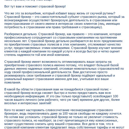
Вот тут вам и поможет страховой брокер!
Что же это за волшебник, который избавит вашу жизнь от скучной рутины?
Страховой брокер – это самостоятельный субъект страхового рынка, который за
вознаграждение осуществляет брокерскую деятельность в страховании или
перестраховании от своего имени в интересах своих клиентов (лиц, имеющих
потребность в страховании или права требования к страховщику).
Разберемся детально. Страховой брокер, как правило – это компания, которая
профессионально сотрудничает со страховыми компаниями на протяжении
нескольких лет. Страховой брокер детально разбирается во всех предложениях
по приобретению страховых полисов в этих компаниях, отслеживает качество
услуг, предоставляемых этими компаниями. Страховой брокер изучает мнение
клиентов о каждой компании по каждой услуге и всегда быстро и четко оценит
степень надежности той или иной компании.
Страховой брокер имеет возможность оптимизировать ваши затраты на
приобретение страхового полиса именно потому, что владеет большой базой
данных именно надежных компаний, отсеивая нежелательных страхователей по
ходу своей профессиональной деятельности. Вам достаточно просто
резюмировать свои требования и страховой брокер подберет идеальный и
уникальный вариант страхования именно для вас, учитывая все ваши
пожелания.
В какой бы области страхования вам ни понадобился страховой полис –
страховой брокер всегда сможет быстро и полно предоставить вам всю
необходимую информацию. И это (вы только представьте!) освобождает 100
часов вашего личного (или рабочего, чего уж там!) времени для других, более
веселых и интересных занятий!
Кого-то может насторожить словосочетание «вознаграждение страхового
брокера», ведь переплачивать даже за 100 часов свободы не каждому хочется.
Но хотим вас успокоить: страховой брокер не только не увеличит стоимость
страхового полиса, но наоборот, за счет причитающихся ему комиссионных,
может существенно снизить цену вашей страховки. Все дело в том, что в
страховой компании клиентам предлагают лишь собственные тарифы и не могут