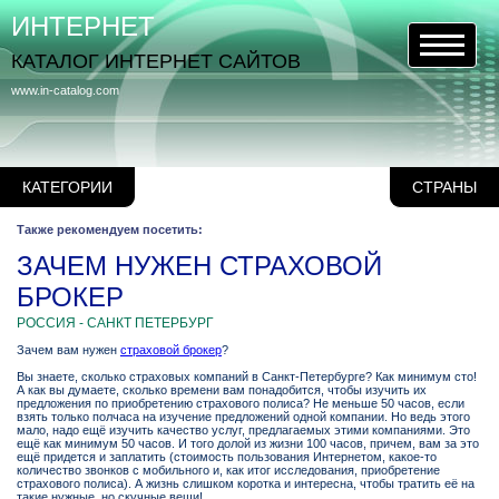
ИНТЕРНЕТ
КАТАЛОГ ИНТЕРНЕТ САЙТОВ
www.in-catalog.com
КАТЕГОРИИ
СТРАНЫ
Также рекомендуем посетить:
ЗАЧЕМ НУЖЕН СТРАХОВОЙ
БРОКЕР
РОССИЯ - САНКТ ПЕТЕРБУРГ
Зачем вам нужен
страховой брокер
?
Вы знаете, сколько страховых компаний в Санкт-Петербурге? Как минимум сто!
А как вы думаете, сколько времени вам понадобится, чтобы изучить их
предложения по приобретению страхового полиса? Не меньше 50 часов, если
взять только полчаса на изучение предложений одной компании. Но ведь этого
мало, надо ещё изучить качество услуг, предлагаемых этими компаниями. Это
ещё как минимум 50 часов. И того долой из жизни 100 часов, причем, вам за это
ещё придется и заплатить (стоимость пользования Интернетом, какое-то
количество звонков с мобильного и, как итог исследования, приобретение
страхового полиса). А жизнь слишком коротка и интересна, чтобы тратить её на
такие нужные, но скучные вещи!