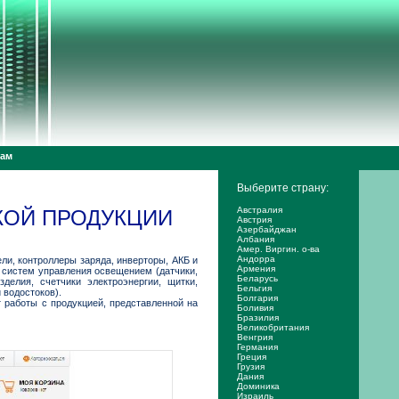
дам
Выберите страну:
Австралия
КОЙ ПРОДУКЦИИ
Австрия
Азербайджан
Албания
Амер. Виргин. о-ва
Андорра
и, контроллеры заряда, инверторы, АКБ и
Армения
– систем управления освещением (датчики,
Беларусь
делия, счетчики электроэнергии, щитки,
Бельгия
 водостоков).
Болгария
работы с продукцией, представленной на
Боливия
Бразилия
Великобритания
Венгрия
Германия
Греция
Грузия
Дания
Доминика
Израиль