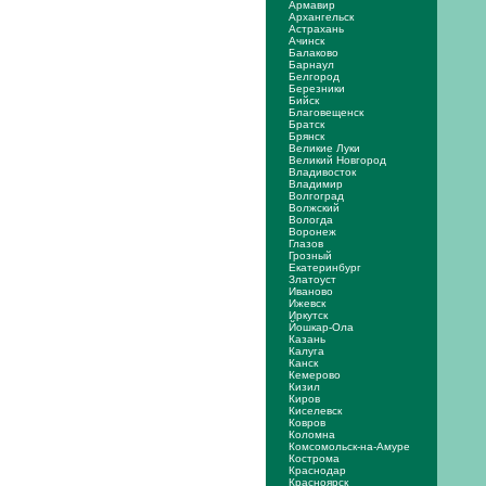
Армавир
Архангельск
Астрахань
Ачинск
Балаково
Барнаул
Белгород
Березники
Бийск
Благовещенск
Братск
Брянск
Великие Луки
Великий Новгород
Владивосток
Владимир
Волгоград
Волжский
Вологда
Воронеж
Глазов
Грозный
Екатеринбург
Златоуст
Иваново
Ижевск
Иркутск
Йошкар-Ола
Казань
Калуга
Канск
Кемерово
Кизил
Киров
Киселевск
Ковров
Коломна
Комсомольск-на-Амуре
Кострома
Краснодар
Красноярск