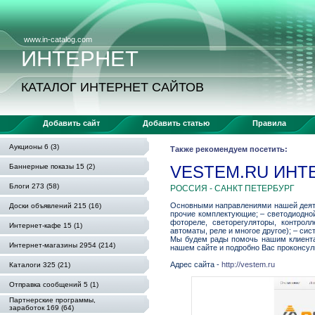
www.in-catalog.com
ИНТЕРНЕТ
КАТАЛОГ ИНТЕРНЕТ САЙТОВ
Добавить сайт
Добавить статью
Правила
Аукционы 6 (3)
Также рекомендуем посетить:
Баннерные показы 15 (2)
VESTEM.RU ИНТ
Блоги 273 (58)
РОССИЯ - САНКТ ПЕТЕРБУРГ
Основными направлениями нашей деяте
Доски объявлений 215 (16)
прочие комплектующие; – светодиодной
фотореле, светорегуляторы, контролл
Интернет-кафе 15 (1)
автоматы, реле и многое другое); – си
Мы будем рады помочь нашим клиентам
Интернет-магазины 2954 (214)
нашем сайте и подробно Вас проконсул
Адрес сайта -
http://vestem.ru
Каталоги 325 (21)
Отправка сообщений 5 (1)
Партнерские программы,
заработок 169 (64)