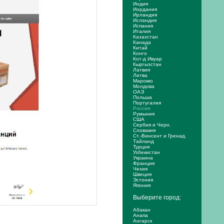
Индия
Иордания
Ирландия
Исландия
Испания
Италия
Казахстан
Канада
Китай
Конго
Кот-д Ивуар
Кыргызстан
Латвия
Литва
Марокко
Молдова
ОАЭ
Польша
Португалия
Россия
Румыния
США
Сербия и Черн.
Словакия
Ст.-Винсент и Гренад.
Тайланд
Турция
Узбекистан
Украина
Франция
Чехия
Швеция
Эстония
Япония
Выберите город:
Абакан
Анапа
Ангарск