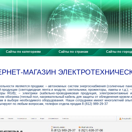
Сайты по категориям
Сайты по странам
Сайты по горо
ЕРНЕТ-МАГАЗИН ЭЛЕКТРОТЕХНИЧЕС
льности являются продажи: – автономных систем энергоснабжения (солнечные панел
 продукции (светодиодная лента и модули, светильники, прожекторы, лампы и т.д.); 
еры RGB); – электрики (кабельно-проводниковая продукция, электромонтажные из
стем обогрева (теплый пол, нагревательный кабель для защиты от обледенения кровли и
 в выборе необходимого оборудования. Наши сотрудники имеют многолетний опыт 
ьтируют по любым вопросам, телефон отдела продаж 8 (812) 989-29-37