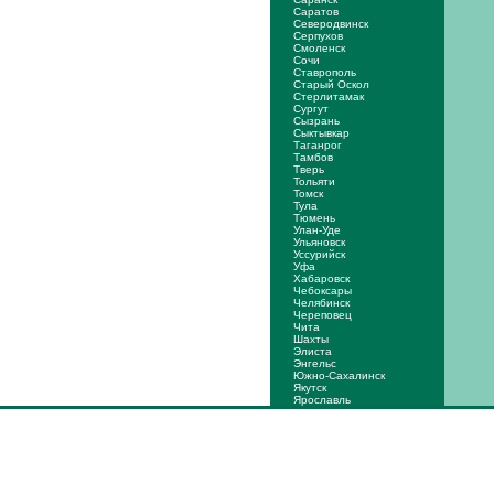
Саратов
Северодвинск
Серпухов
Смоленск
Сочи
Ставрополь
Старый Оскол
Стерлитамак
Сургут
Сызрань
Сыктывкар
Таганрог
Тамбов
Тверь
Тольяти
Томск
Тула
Тюмень
Улан-Уде
Ульяновск
Уссурийск
Уфа
Хабаровск
Чебоксары
Челябинск
Череповец
Чита
Шахты
Элиста
Энгельс
Южно-Сахалинск
Якутск
Ярослaвль