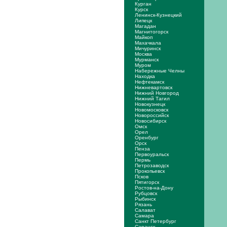
Курган
Курск
Ленинск-Кузнецкий
Липецк
Магадан
Магнитогорск
Майкоп
Махачкала
Мичуринск
Москва
Мурманск
Муром
Набережные Челны
Находка
Нефтекамск
Нижневартовск
Нижний Новгород
Нижний Тагил
Новокузнецк
Новомосковск
Новороссийск
Новосибирск
Омск
Орел
Оренбург
Орск
Пенза
Первоуральск
Пермь
Петрозаводск
Прокопьевск
Псков
Пятигорск
Ростов-на-Дону
Рубцовск
Рыбинск
Рязань
Салават
Самара
Санкт Петербург
Саранск