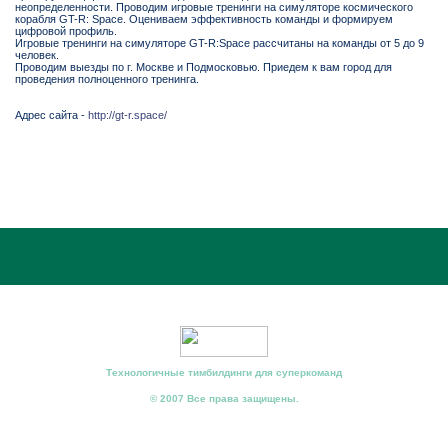
неопределенности. Проводим игровые тренинги на симуляторе космического
корабля GT-R: Space. Оцениваем эффективность команды и формируем
цифровой профиль.
Игровые тренинги на симуляторе GT-R:Space рассчитаны на команды от 5 до 9
человек.
Проводим выезды по г. Москве и Подмосковью. Приедем к вам город для
проведения полноценного тренинга.
Адрес сайта -
http://gt-r.space/
Технологичные тимбилдинги для суперкоманд
© 2007 Все права защищены.