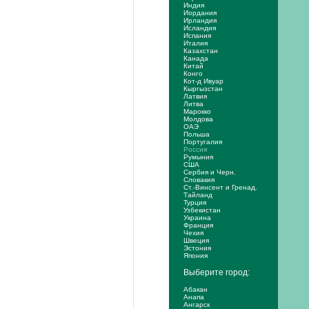
Индия
Иордания
Ирландия
Исландия
Испания
Италия
Казахстан
Канада
Китай
Конго
Кот-д Ивуар
Кыргызстан
Латвия
Литва
Марокко
Молдова
ОАЭ
Польша
Португалия
Россия
Румыния
США
Сербия и Черн.
Словакия
Ст.-Винсент и Гренад.
Тайланд
Турция
Узбекистан
Украина
Франция
Чехия
Швеция
Эстония
Япония
Выберите город:
Абакан
Анапа
Ангарск