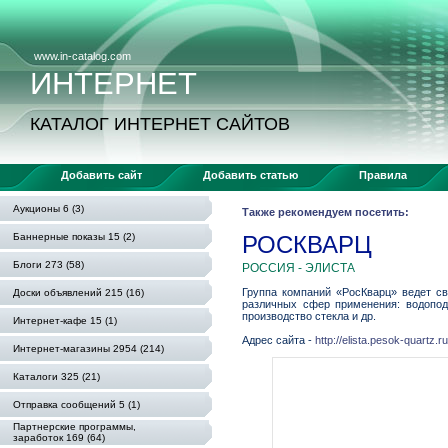
www.in-catalog.com
ИНТЕРНЕТ
КАТАЛОГ ИНТЕРНЕТ САЙТОВ
Добавить сайт
Добавить статью
Правила
Аукционы 6 (3)
Также рекомендуем посетить:
Баннерные показы 15 (2)
РОСКВАРЦ
Блоги 273 (58)
РОССИЯ - ЭЛИСТА
Группа компаний «РосКварц» ведет св
Доски объявлений 215 (16)
различных сфер применения: водопод
производство стекла и др.
Интернет-кафе 15 (1)
Адрес сайта -
http://elista.pesok-quartz.ru
Интернет-магазины 2954 (214)
Каталоги 325 (21)
Отправка сообщений 5 (1)
Партнерские программы,
заработок 169 (64)