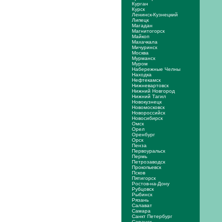
Курган
Курск
Ленинск-Кузнецкий
Липецк
Магадан
Магнитогорск
Майкоп
Махачкала
Мичуринск
Москва
Мурманск
Муром
Набережные Челны
Находка
Нефтекамск
Нижневартовск
Нижний Новгород
Нижний Тагил
Новокузнецк
Новомосковск
Новороссийск
Новосибирск
Омск
Орел
Оренбург
Орск
Пенза
Первоуральск
Пермь
Петрозаводск
Прокопьевск
Псков
Пятигорск
Ростов-на-Дону
Рубцовск
Рыбинск
Рязань
Салават
Самара
Санкт Петербург
Саранск