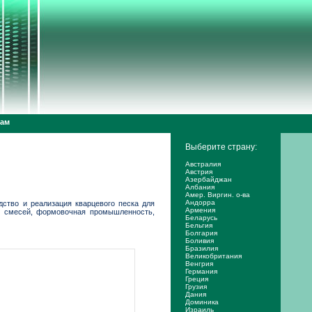
дам
Выберите страну:
Австралия
Австрия
Азербайджан
Албания
Амер. Виргин. о-ва
Андорра
ство и реализация кварцевого песка для
Армения
ых смесей, формовочная промышленность,
Беларусь
Бельгия
Болгария
Боливия
Бразилия
Великобритания
Венгрия
Германия
Греция
Грузия
Дания
Доминика
Израиль