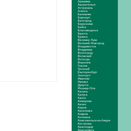
Армавир
Архангельск
Астрахань
Ачинск
Балаково
Барнаул
Белгород
Березники
Бийск
Благовещенск
Братск
Брянск
Великие Луки
Великий Новгород
Владивосток
Владимир
Волгоград
Волжский
Вологда
Воронеж
Глазов
Грозный
Екатеринбург
Златоуст
Иваново
Ижевск
Иркутск
Йошкар-Ола
Казань
Калуга
Канск
Кемерово
Кизил
Киров
Киселевск
Ковров
Коломна
Комсомольск-на-Амуре
Кострома
Краснодар
Красноярск