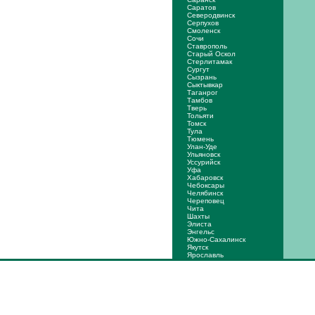
Саратов
Северодвинск
Серпухов
Смоленск
Сочи
Ставрополь
Старый Оскол
Стерлитамак
Сургут
Сызрань
Сыктывкар
Таганрог
Тамбов
Тверь
Тольяти
Томск
Тула
Тюмень
Улан-Уде
Ульяновск
Уссурийск
Уфа
Хабаровск
Чебоксары
Челябинск
Череповец
Чита
Шахты
Элиста
Энгельс
Южно-Сахалинск
Якутск
Ярослaвль