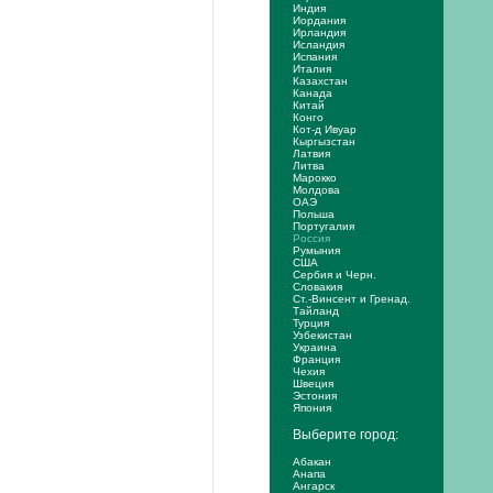
Индия
Иордания
Ирландия
Исландия
Испания
Италия
Казахстан
Канада
Китай
Конго
Кот-д Ивуар
Кыргызстан
Латвия
Литва
Марокко
Молдова
ОАЭ
Польша
Португалия
Россия
Румыния
США
Сербия и Черн.
Словакия
Ст.-Винсент и Гренад.
Тайланд
Турция
Узбекистан
Украина
Франция
Чехия
Швеция
Эстония
Япония
Выберите город:
Абакан
Анапа
Ангарск