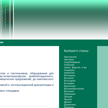
дам
Выберите страну:
Австралия
Австрия
Азербайджан
Албания
Амер. Виргин. о-ва
Андорра
Армения
олов и светильников, оборудования для
Беларусь
утогемотрансфузии, реабилитационного,
Бельгия
ммерческих предложений, до комплексного
Болгария
Боливия
ивной и эксплуатационной документации и
Бразилия
Великобритания
овых площадках.
Венгрия
Германия
Греция
Грузия
Дания
Доминика
Израиль