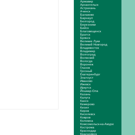
Армавир
Архангельск
Астрахань
Ачинск
Балаково
Барнаул
Белгород
Березники
Бийск
Благовещенск
Братск
Брянск
Великие Луки
Великий Новгород
Владивосток
Владимир
Волгоград
Волжский
Вологда
Воронеж
Глазов
Грозный
Екатеринбург
Златоуст
Иваново
Ижевск
Иркутск
Йошкар-Ола
Казань
Калуга
Канск
Кемерово
Кизил
Киров
Киселевск
Ковров
Коломна
Комсомольск-на-Амуре
Кострома
Краснодар
Красноярск