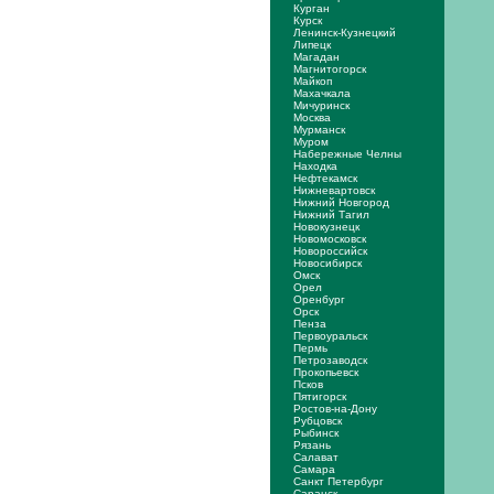
Курган
Курск
Ленинск-Кузнецкий
Липецк
Магадан
Магнитогорск
Майкоп
Махачкала
Мичуринск
Москва
Мурманск
Муром
Набережные Челны
Находка
Нефтекамск
Нижневартовск
Нижний Новгород
Нижний Тагил
Новокузнецк
Новомосковск
Новороссийск
Новосибирск
Омск
Орел
Оренбург
Орск
Пенза
Первоуральск
Пермь
Петрозаводск
Прокопьевск
Псков
Пятигорск
Ростов-на-Дону
Рубцовск
Рыбинск
Рязань
Салават
Самара
Санкт Петербург
Саранск