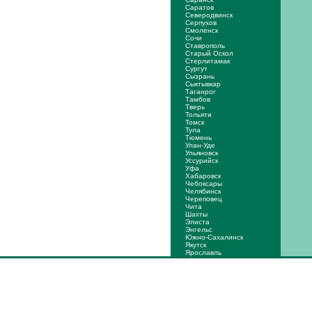
Саратов
Северодвинск
Серпухов
Смоленск
Сочи
Ставрополь
Старый Оскол
Стерлитамак
Сургут
Сызрань
Сыктывкар
Таганрог
Тамбов
Тверь
Тольяти
Томск
Тула
Тюмень
Улан-Уде
Ульяновск
Уссурийск
Уфа
Хабаровск
Чебоксары
Челябинск
Череповец
Чита
Шахты
Элиста
Энгельс
Южно-Сахалинск
Якутск
Ярослaвль