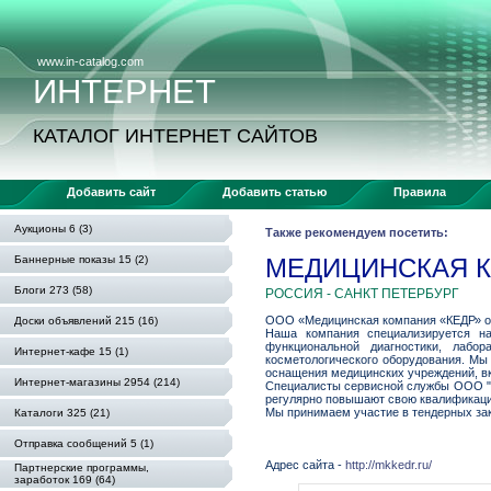
www.in-catalog.com
ИНТЕРНЕТ
КАТАЛОГ ИНТЕРНЕТ САЙТОВ
Добавить сайт
Добавить статью
Правила
Аукционы 6 (3)
Также рекомендуем посетить:
Баннерные показы 15 (2)
МЕДИЦИНСКАЯ К
Блоги 273 (58)
РОССИЯ - САНКТ ПЕТЕРБУРГ
ООО «Медицинская компания «КЕДР» ос
Доски объявлений 215 (16)
Наша компания специализируется на
функциональной диагностики, лабор
Интернет-кафе 15 (1)
косметологического оборудования. Мы
оснащения медицинских учреждений, в
Интернет-магазины 2954 (214)
Специалисты сервисной службы ООО "М
регулярно повышают свою квалификаци
Мы принимаем участие в тендерных зак
Каталоги 325 (21)
Отправка сообщений 5 (1)
Адрес сайта -
http://mkkedr.ru/
Партнерские программы,
заработок 169 (64)