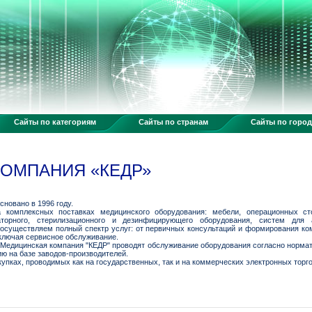
Сайты по категориям
Сайты по странам
Сайты по горо
ОМПАНИЯ «КЕДР»
новано в 1996 году.
 комплексных поставках медицинского оборудования: мебели, операционных ст
аторного, стерилизационного и дезинфицирующего оборудования, систем для а
 осуществляем полный спектр услуг: от первичных консультаций и формирования ко
ключая сервисное обслуживание.
едицинская компания "КЕДР" проводят обслуживание оборудования согласно нормат
ю на базе заводов-производителей.
упках, проводимых как на государственных, так и на коммерческих электронных торг