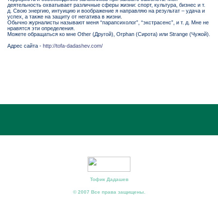
деятельность охватывает различные сферы жизни: спорт, культура, бизнес и т.
д. Свою энергию, интуицию и воображение я направляю на результат – удача и
успех, а также на защиту от негатива в жизни.
Обычно журналисты называют меня “парапсихолог”, “экстрасенс”, и т. д. Мне не
нравятся эти определения.
Можете обращаться ко мне Other (Другой), Orphan (Сирота) или Strange (Чужой).
Адрес сайта -
http://tofa-dadashev.com/
Тофик Дадашев
© 2007 Все права защищены.