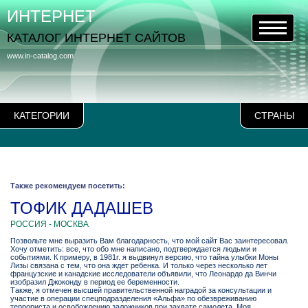
ИНТЕРНЕТ
КАТАЛОГ ИНТЕРНЕТ САЙТОВ
www.in-catalog.com
КАТЕГОРИИ
СТРАНЫ
Также рекомендуем посетить:
ТОФИК ДАДАШЕВ
РОССИЯ - МОСКВА
Позвольте мне выразить Вам благодарность, что мой сайт Вас заинтересовал.
Хочу отметить: все, что обо мне написано, подтверждается людьми и
событиями. К примеру, в 1981г. я выдвинул версию, что тайна улыбки Моны
Лизы связана с тем, что она ждет ребенка. И только через несколько лет
французские и канадские исследователи объявили, что Леонардо да Винчи
изобразил Джоконду в период ее беременности.
Также, я отмечен высшей правительственной наградой за консультации и
участие в операции спецподразделения «Альфа» по обезвреживанию
террориста и освобождению заложников при захвате самолета. Моя