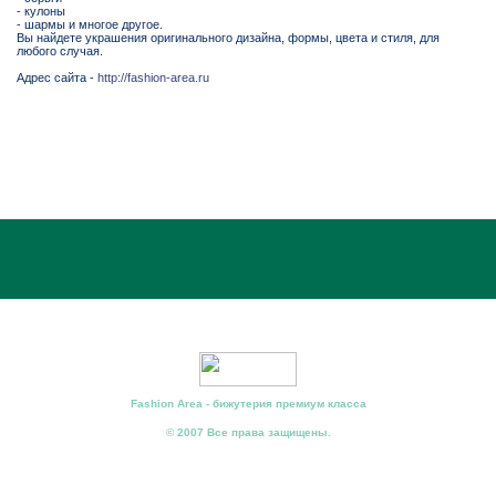
- кулоны
- шармы и многое другое.
Вы найдете украшения оригинального дизайна, формы, цвета и стиля, для
любого случая.
Адрес сайта -
http://fashion-area.ru
Fashion Area - бижутерия премиум класса
© 2007 Все права защищены.