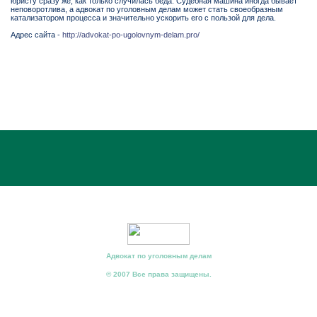
юристу сразу же, как только случилась беда. Судебная машина иногда бывает
неповоротлива, а адвокат по уголовным делам может стать своеобразным
катализатором процесса и значительно ускорить его с пользой для дела.
Адрес сайта -
http://advokat-po-ugolovnym-delam.pro/
Адвокат по уголовным делам
© 2007 Все права защищены.