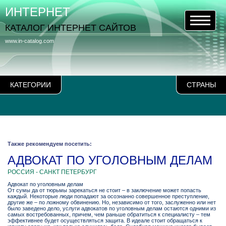
ИНТЕРНЕТ
КАТАЛОГ ИНТЕРНЕТ САЙТОВ
www.in-catalog.com
КАТЕГОРИИ
СТРАНЫ
Также рекомендуем посетить:
АДВОКАТ ПО УГОЛОВНЫМ ДЕЛАМ
РОССИЯ - САНКТ ПЕТЕРБУРГ
Адвокат по уголовным делам
От сумы да от тюрьмы зарекаться не стоит – в заключение может попасть
каждый. Некоторые люди попадают за осознанно совершенное преступление,
другие же – по ложному обвинению. Но, независимо от того, заслуженно или нет
было заведено дело, услуги адвокатов по уголовным делам остаются одними из
самых востребованных, причем, чем раньше обратиться к специалисту – тем
эффективнее будет осуществляться защита. В идеале стоит обращаться к