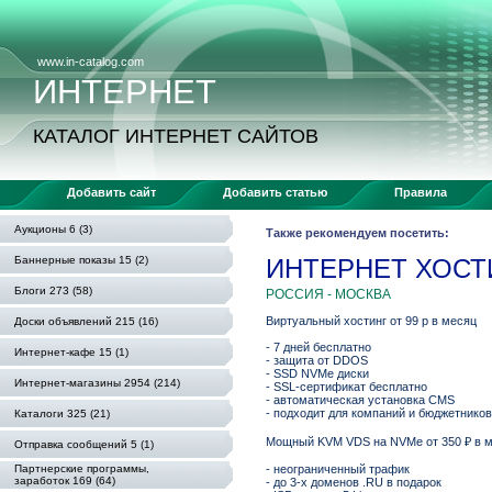
www.in-catalog.com
ИНТЕРНЕТ
КАТАЛОГ ИНТЕРНЕТ САЙТОВ
Добавить сайт
Добавить статью
Правила
Аукционы 6 (3)
Также рекомендуем посетить:
Баннерные показы 15 (2)
ИНТЕРНЕТ ХОСТИ
Блоги 273 (58)
РОССИЯ - МОСКВА
Виртуальный хостинг от 99 р в месяц
Доски объявлений 215 (16)
- 7 дней бесплатно
Интернет-кафе 15 (1)
- защита от DDOS
- SSD NVMe диски
Интернет-магазины 2954 (214)
- SSL-сертификат бесплатно
- автоматическая установка CMS
- подходит для компаний и бюджетников
Каталоги 325 (21)
Мощный KVM VDS на NVMe от 350 ₽ в 
Отправка сообщений 5 (1)
Партнерские программы,
- неограниченный трафик
заработок 169 (64)
- до 3-х доменов .RU в подарок