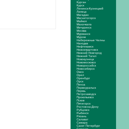
Курган
Курск
Ленинск-Кузнецкий
Липецк
Магадан
Магнитогорск
Майкоп
Махачкала
Мичуринск
Москва
Мурманск
Муром
Набережные Челны
Находка
Нефтекамск
Нижневартовск
Нижний Новгород
Нижний Тагил
Новокузнецк
Новомосковск
Новороссийск
Новосибирск
Омск
Орел
Оренбург
Орск
Пенза
Первоуральск
Пермь
Петрозаводск
Прокопьевск
Псков
Пятигорск
Ростов-на-Дону
Рубцовск
Рыбинск
Рязань
Салават
Самара
Санкт Петербург
Саранск