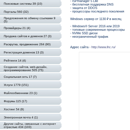
- ISPmanager 5 Lite
Поисковые системы 39 (10)
- бесплатная поддержка DNS
- защита от DDOS
- процессоры последнего поколения
Порталы 560 (32)
Предложения по обмену ссылками 9
Windows сервер от 1130 ₽ в месяц
(5)
- Windows® Server 2016 или 2019
Провайдеры 21 (4)
- топовые современные процессоры
- NVMe SSD диски
Продажа сайтов и доменов 27 (3)
- неограниченный трафик
Раскрутка, продвижение 264 (90)
Адрес сайта -
http://www.ihc.ru/
Регистрация доменов 13 (3)
Рейтинги 14 (4)
Создание сайтов, web-дизайн,
программирование 505 (75)
Социальная сеть 17 (7)
Услуги 1779 (151)
Файлообменники 23 (1)
Форумы 115 (17)
Хостинг 54 (9)
Электронная почта 4 (1)
Другие сайты, связанные с интернет
отраслью 434 (103)