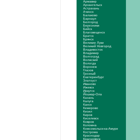
Армавир
Архангельск
Астрахань
Ачинск
Балаково
Барнаул
Белгород
Березники
Бийск
Благовещенск
Братск
Брянск
Великие Луки
Великий Новгород
Владивосток
Владимир
Волгоград
Волжский
Вологда
Воронеж
Глазов
Грозный
Екатеринбург
Златоуст
Иваново
Ижевск
Иркутск
Йошкар-Ола
Казань
Калуга
Канск
Кемерово
Кизил
Киров
Киселевск
Ковров
Коломна
Комсомольск-на-Амуре
Кострома
Краснодар
Красноярск