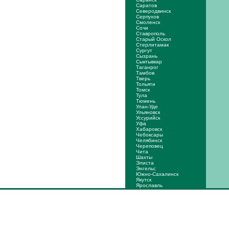
Саратов
Северодвинск
Серпухов
Смоленск
Сочи
Ставрополь
Старый Оскол
Стерлитамак
Сургут
Сызрань
Сыктывкар
Таганрог
Тамбов
Тверь
Тольяти
Томск
Тула
Тюмень
Улан-Уде
Ульяновск
Уссурийск
Уфа
Хабаровск
Чебоксары
Челябинск
Череповец
Чита
Шахты
Элиста
Энгельс
Южно-Сахалинск
Якутск
Ярослaвль