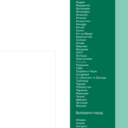
Индия
Иордания
Ирландия
Исландия
Испания
Италия
Казахстан
Канада
Китай
Конго
Кот-д Ивуар
Кыргызстан
Латвия
Литва
Марокко
Молдова
ОАЭ
Польша
Португалия
Россия
Румыния
США
Сербия и Черн.
Словакия
Ст.-Винсент и Гренад.
Тайланд
Турция
Узбекистан
Украина
Франция
Чехия
Швеция
Эстония
Япония
Выберите город:
Абакан
Анапа
Ангарск