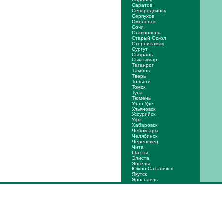
Саратов
Северодвинск
Серпухов
Смоленск
Сочи
Ставрополь
Старый Оскол
Стерлитамак
Сургут
Сызрань
Сыктывкар
Таганрог
Тамбов
Тверь
Тольяти
Томск
Тула
Тюмень
Улан-Уде
Ульяновск
Уссурийск
Уфа
Хабаровск
Чебоксары
Челябинск
Череповец
Чита
Шахты
Элиста
Энгельс
Южно-Сахалинск
Якутск
Ярослaвль