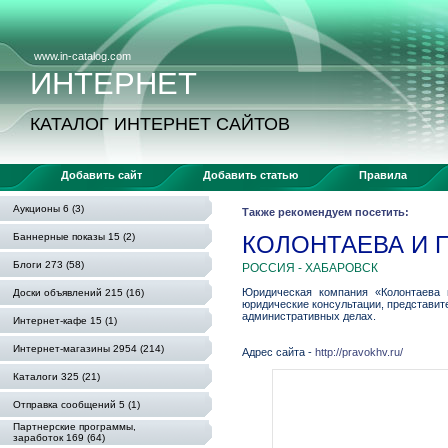
www.in-catalog.com
ИНТЕРНЕТ
КАТАЛОГ ИНТЕРНЕТ САЙТОВ
Добавить сайт
Добавить статью
Правила
Аукционы 6 (3)
Также рекомендуем посетить:
Баннерные показы 15 (2)
КОЛОНТАЕВА И 
Блоги 273 (58)
РОССИЯ - ХАБАРОВСК
Юридическая компания «Колонтаева 
Доски объявлений 215 (16)
юридические консультации, представит
административных делах.
Интернет-кафе 15 (1)
Интернет-магазины 2954 (214)
Адрес сайта -
http://pravokhv.ru/
Каталоги 325 (21)
Отправка сообщений 5 (1)
Партнерские программы,
заработок 169 (64)