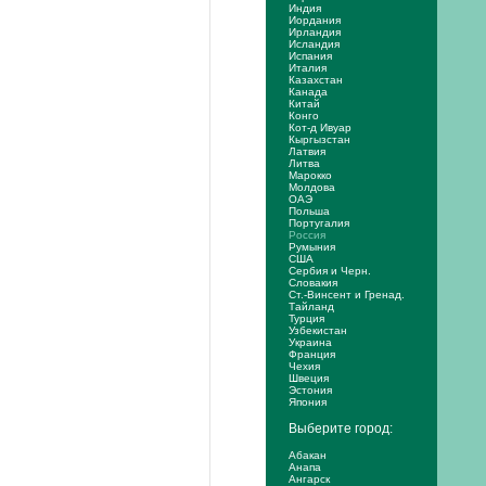
Индия
Иордания
Ирландия
Исландия
Испания
Италия
Казахстан
Канада
Китай
Конго
Кот-д Ивуар
Кыргызстан
Латвия
Литва
Марокко
Молдова
ОАЭ
Польша
Португалия
Россия
Румыния
США
Сербия и Черн.
Словакия
Ст.-Винсент и Гренад.
Тайланд
Турция
Узбекистан
Украина
Франция
Чехия
Швеция
Эстония
Япония
Выберите город:
Абакан
Анапа
Ангарск