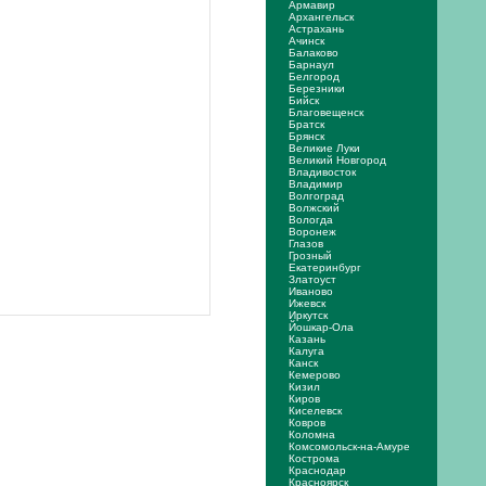
Армавир
Архангельск
Астрахань
Ачинск
Балаково
Барнаул
Белгород
Березники
Бийск
Благовещенск
Братск
Брянск
Великие Луки
Великий Новгород
Владивосток
Владимир
Волгоград
Волжский
Вологда
Воронеж
Глазов
Грозный
Екатеринбург
Златоуст
Иваново
Ижевск
Иркутск
Йошкар-Ола
Казань
Калуга
Канск
Кемерово
Кизил
Киров
Киселевск
Ковров
Коломна
Комсомольск-на-Амуре
Кострома
Краснодар
Красноярск