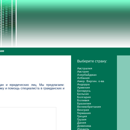
дам
Выберите страну:
Австралия
Австрия
Азербайджан
Албания
Амер. Виргин. о-ва
Андорра
ан и юридических лиц. Мы предлагаем:
Армения
жку и помощь специалиста в гражданских и
Беларусь
Бельгия
Болгария
Боливия
Бразилия
Великобритания
Венгрия
Германия
Греция
Грузия
Дания
Доминика
Израиль