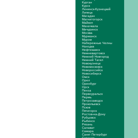
Курган
Курск
Ленинск-Кузнецкий
Липецк
Магадан
Магнитогорск
Майкоп
Махачкала
Мичуринск
Москва
Мурманск
Муром
Набережные Челны
Находка
Нефтекамск
Нижневартовск
Нижний Новгород
Нижний Тагил
Новокузнецк
Новомосковск
Новороссийск
Новосибирск
Омск
Орел
Оренбург
Орск
Пенза
Первоуральск
Пермь
Петрозаводск
Прокопьевск
Псков
Пятигорск
Ростов-на-Дону
Рубцовск
Рыбинск
Рязань
Салават
Самара
Санкт Петербург
Саранск