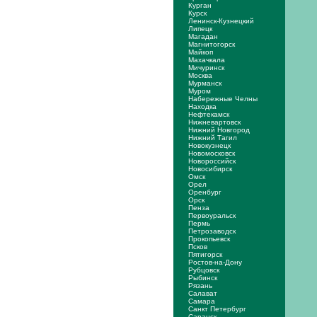
Курган
Курск
Ленинск-Кузнецкий
Липецк
Магадан
Магнитогорск
Майкоп
Махачкала
Мичуринск
Москва
Мурманск
Муром
Набережные Челны
Находка
Нефтекамск
Нижневартовск
Нижний Новгород
Нижний Тагил
Новокузнецк
Новомосковск
Новороссийск
Новосибирск
Омск
Орел
Оренбург
Орск
Пенза
Первоуральск
Пермь
Петрозаводск
Прокопьевск
Псков
Пятигорск
Ростов-на-Дону
Рубцовск
Рыбинск
Рязань
Салават
Самара
Санкт Петербург
Саранск