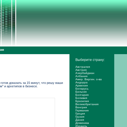
дам
Выберите страну:
Австралия
Австрия
Азербайджан
Албания
Амер. Виргин. о-ва
Андорра
готов доказать за 15 минут, что решу ваши
Армения
" и архетипов в бизнесе.
Беларусь
Бельгия
Болгария
Боливия
Бразилия
Великобритания
Венгрия
Германия
Греция
Грузия
Дания
Доминика
Израиль