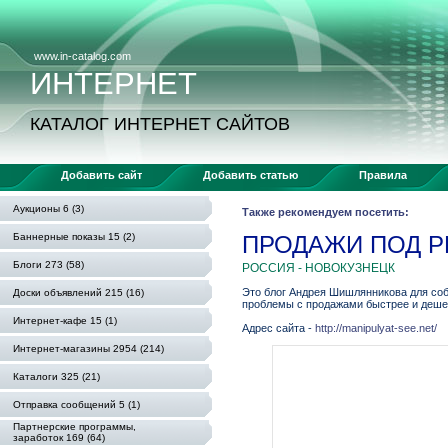
www.in-catalog.com
ИНТЕРНЕТ
КАТАЛОГ ИНТЕРНЕТ САЙТОВ
Добавить сайт
Добавить статью
Правила
Аукционы 6 (3)
Также рекомендуем посетить:
Баннерные показы 15 (2)
ПРОДАЖИ ПОД 
Блоги 273 (58)
РОССИЯ - НОВОКУЗНЕЦК
Это блог Андрея Шишлянникова для собс
Доски объявлений 215 (16)
проблемы с продажами быстрее и дешев
Интернет-кафе 15 (1)
Адрес сайта -
http://manipulyat-see.net/
Интернет-магазины 2954 (214)
Каталоги 325 (21)
Отправка сообщений 5 (1)
Партнерские программы,
заработок 169 (64)