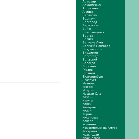
Армавир
Архангельск
Астрахань
Ачинск
Балаково
Барнаул
Белгород
Березники
Бийск
Благовещенск
Братск
Брянск
Великие Луки
Великий Новгород
Владивосток
Владимир
Волгоград
Волжский
Вологда
Воронеж
Глазов
Грозный
Екатеринбург
Златоуст
Иваново
Ижевск
Иркутск
Йошкар-Ола
Казань
Калуга
Канск
Кемерово
Кизил
Киров
Киселевск
Ковров
Коломна
Комсомольск-на-Амуре
Кострома
Краснодар
Красноярск