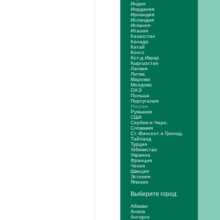
Индия
Иордания
Ирландия
Исландия
Испания
Италия
Казахстан
Канада
Китай
Конго
Кот-д Ивуар
Кыргызстан
Латвия
Литва
Марокко
Молдова
ОАЭ
Польша
Португалия
Россия
Румыния
США
Сербия и Черн.
Словакия
Ст.-Винсент и Гренад.
Тайланд
Турция
Узбекистан
Украина
Франция
Чехия
Швеция
Эстония
Япония
Выберите город:
Абакан
Анапа
Ангарск