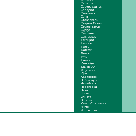
Саратов
Северодвинск
Серпухов
Смоленск
Сочи
Ставрополь
Старый Оскол
Стерлитамак
Сургут
Сызрань
Сыктывкар
Таганрог
Тамбов
Тверь
Тольяти
Томск
Тула
Тюмень
Улан-Уде
Ульяновск
Уссурийск
Уфа
Хабаровск
Чебоксары
Челябинск
Череповец
Чита
Шахты
Элиста
Энгельс
Южно-Сахалинск
Якутск
Ярослaвль