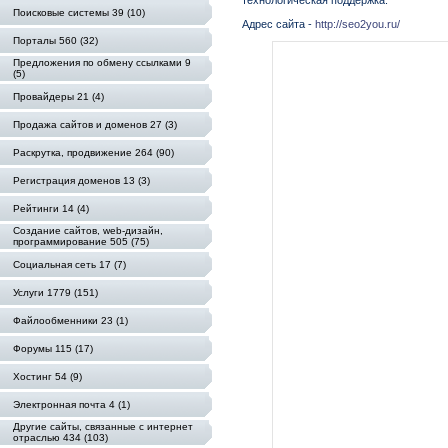
технологическая поддержка.
Поисковые системы 39 (10)
Адрес сайта -
http://seo2you.ru/
Порталы 560 (32)
Предложения по обмену ссылками 9
(5)
Провайдеры 21 (4)
Продажа сайтов и доменов 27 (3)
Раскрутка, продвижение 264 (90)
Регистрация доменов 13 (3)
Рейтинги 14 (4)
Создание сайтов, web-дизайн,
программирование 505 (75)
Социальная сеть 17 (7)
Услуги 1779 (151)
Файлообменники 23 (1)
Форумы 115 (17)
Хостинг 54 (9)
Электронная почта 4 (1)
Другие сайты, связанные с интернет
отраслью 434 (103)