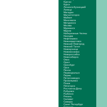
Курган
Курск
Ленинск-Кузнецкий
Липецк
Магадан
Магнитогорск
Майкоп
Махачкала
Мичуринск
Москва
Мурманск
Муром
Набережные Челны
Находка
Нефтекамск
Нижневартовск
Нижний Новгород
Нижний Тагил
Новокузнецк
Новомосковск
Новороссийск
Новосибирск
Омск
Орел
Оренбург
Орск
Пенза
Первоуральск
Пермь
Петрозаводск
Прокопьевск
Псков
Пятигорск
Ростов-на-Дону
Рубцовск
Рыбинск
Рязань
Салават
Самара
Санкт Петербург
Саранск