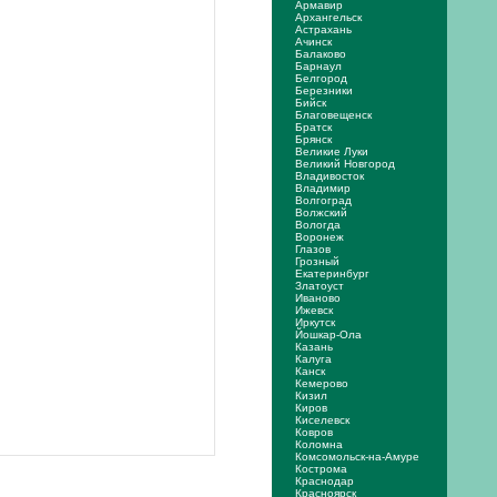
Армавир
Архангельск
Астрахань
Ачинск
Балаково
Барнаул
Белгород
Березники
Бийск
Благовещенск
Братск
Брянск
Великие Луки
Великий Новгород
Владивосток
Владимир
Волгоград
Волжский
Вологда
Воронеж
Глазов
Грозный
Екатеринбург
Златоуст
Иваново
Ижевск
Иркутск
Йошкар-Ола
Казань
Калуга
Канск
Кемерово
Кизил
Киров
Киселевск
Ковров
Коломна
Комсомольск-на-Амуре
Кострома
Краснодар
Красноярск