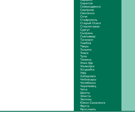
Саратов
Северодвинск
Серпухов
Смоленск
Сочи
Ставрополь
Старый Оскол
Стерлитамак
Сургут
Сызрань
Сыктывкар
Таганрог
Тамбов
Тверь
Тольяти
Томск
Тула
Тюмень
Улан-Уде
Ульяновск
Уссурийск
Уфа
Хабаровск
Чебоксары
Челябинск
Череповец
Чита
Шахты
Элиста
Энгельс
Южно-Сахалинск
Якутск
Ярослaвль