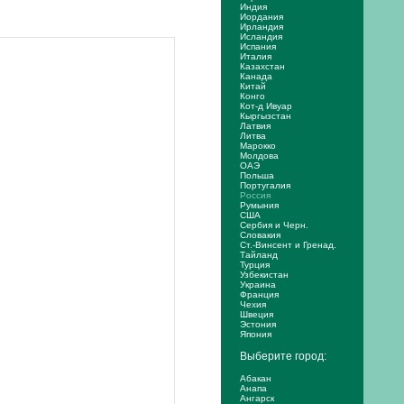
Индия
Иордания
Ирландия
Исландия
Испания
Италия
Казахстан
Канада
Китай
Конго
Кот-д Ивуар
Кыргызстан
Латвия
Литва
Марокко
Молдова
ОАЭ
Польша
Португалия
Россия
Румыния
США
Сербия и Черн.
Словакия
Ст.-Винсент и Гренад.
Тайланд
Турция
Узбекистан
Украина
Франция
Чехия
Швеция
Эстония
Япония
Выберите город:
Абакан
Анапа
Ангарск