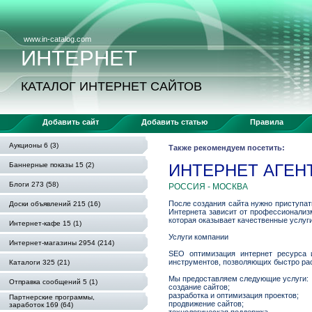
www.in-catalog.com
ИНТЕРНЕТ
КАТАЛОГ ИНТЕРНЕТ САЙТОВ
Добавить сайт
Добавить статью
Правила
Аукционы 6 (3)
Также рекомендуем посетить:
Баннерные показы 15 (2)
ИНТЕРНЕТ АГЕН
Блоги 273 (58)
РОССИЯ - МОСКВА
После создания сайта нужно приступать
Доски объявлений 215 (16)
Интернета зависит от профессионализ
которая оказывает качественные услуги
Интернет-кафе 15 (1)
Услуги компании
Интернет-магазины 2954 (214)
SEO оптимизация интернет ресурса 
инструментов, позволяющих быстро рас
Каталоги 325 (21)
Мы предоставляем следующие услуги:
Отправка сообщений 5 (1)
создание сайтов;
разработка и оптимизация проектов;
Партнерские программы,
продвижение сайтов;
заработок 169 (64)