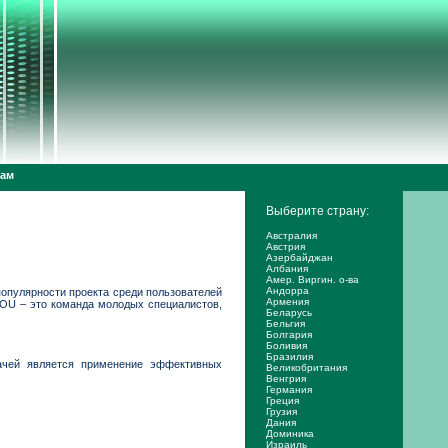
дам
Выберите страну:
Австралия
Австрия
Азербайджан
Албания
Амер. Виргин. о-ва
Андорра
 популярности проекта среди пользователей
Армения
YOU – это команда молодых специалистов,
Беларусь
Бельгия
Болгария
Боливия
Бразилия
ачей является применение эффективных
Великобритания
Венгрия
Германия
Греция
Грузия
Дания
Доминика
Израиль