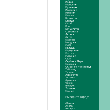
Индия
Иордания
Ирландия
Исландия
Испания
Италия
Казахстан
Канада
Китай
Конго
Кот-д Ивуар
Кыргызстан
Латвия
Литва
Марокко
Молдова
ОАЭ
Польша
Португалия
Россия
Румыния
США
Сербия и Черн.
Словакия
Ст.-Винсент и Гренад.
Тайланд
Турция
Узбекистан
Украина
Франция
Чехия
Швеция
Эстония
Япония
Выберите город:
Абакан
Анапа
Ангарск