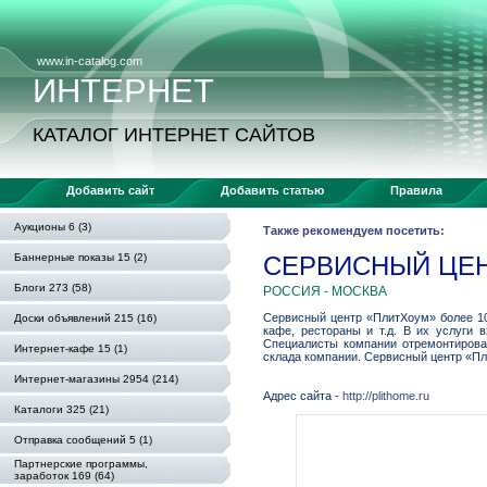
www.in-catalog.com
ИНТЕРНЕТ
КАТАЛОГ ИНТЕРНЕТ САЙТОВ
Добавить сайт
Добавить статью
Правила
Аукционы 6 (3)
Также рекомендуем посетить:
Баннерные показы 15 (2)
СЕРВИСНЫЙ ЦЕН
Блоги 273 (58)
РОССИЯ - МОСКВА
Сервисный центр «ПлитХоум» более 10
Доски объявлений 215 (16)
кафе, рестораны и т.д. В их услуги 
Специалисты компании отремонтировал
Интернет-кафе 15 (1)
склада компании. Сервисный центр «Пл
Интернет-магазины 2954 (214)
Адрес сайта -
http://plithome.ru
Каталоги 325 (21)
Отправка сообщений 5 (1)
Партнерские программы,
заработок 169 (64)