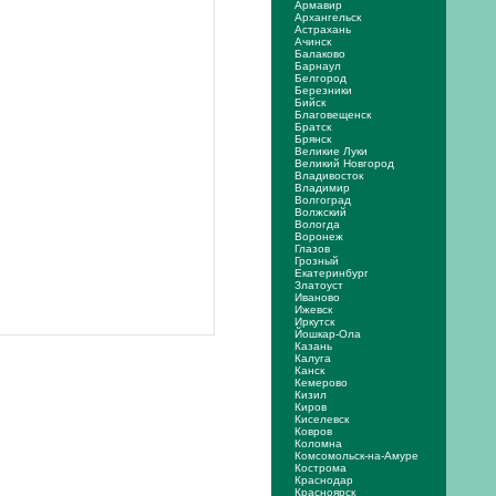
Армавир
Архангельск
Астрахань
Ачинск
Балаково
Барнаул
Белгород
Березники
Бийск
Благовещенск
Братск
Брянск
Великие Луки
Великий Новгород
Владивосток
Владимир
Волгоград
Волжский
Вологда
Воронеж
Глазов
Грозный
Екатеринбург
Златоуст
Иваново
Ижевск
Иркутск
Йошкар-Ола
Казань
Калуга
Канск
Кемерово
Кизил
Киров
Киселевск
Ковров
Коломна
Комсомольск-на-Амуре
Кострома
Краснодар
Красноярск