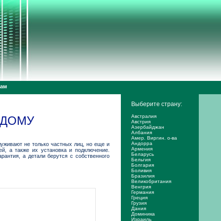
дам
Выберите страну:
Австралия
 ДОМУ
Австрия
Азербайджан
Албания
Амер. Виргин. о-ва
Андорра
уживают не только частных лиц, но еще и
Армения
ей, а также их установка и подключение.
Беларусь
рантия, а детали берутся с собственного
Бельгия
Болгария
Боливия
Бразилия
Великобритания
Венгрия
Германия
Греция
Грузия
Дания
Доминика
Израиль