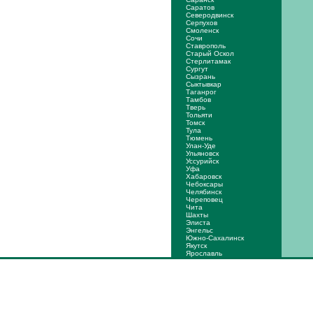
Саратов
Северодвинск
Серпухов
Смоленск
Сочи
Ставрополь
Старый Оскол
Стерлитамак
Сургут
Сызрань
Сыктывкар
Таганрог
Тамбов
Тверь
Тольяти
Томск
Тула
Тюмень
Улан-Уде
Ульяновск
Уссурийск
Уфа
Хабаровск
Чебоксары
Челябинск
Череповец
Чита
Шахты
Элиста
Энгельс
Южно-Сахалинск
Якутск
Ярослaвль