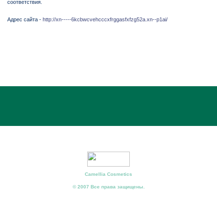
соответствия.
Адрес сайта -
http://xn-----6kcbwcvehcccxfrggasfxfzg52a.xn--p1ai/
Camellia Cosmetics
© 2007 Все права защищены.