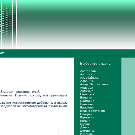
дам
Выберите страну:
Австралия
Австрия
Азербайджан
Албания
Амер. Виргин. о-ва
Андорра
Армения
15 малых производителей.
Беларусь
а клиентам. Именно поэтому мы принимаем
Бельгия
Болгария
льзуют искусственные добавки для вкуса,
Боливия
изводители не злоупотребляют азотистыми
Бразилия
Великобритания
Венгрия
Германия
Греция
Грузия
Дания
Доминика
Израиль