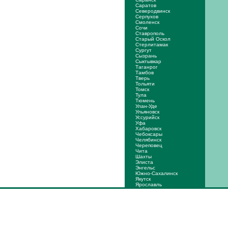
Саратов
Северодвинск
Серпухов
Смоленск
Сочи
Ставрополь
Старый Оскол
Стерлитамак
Сургут
Сызрань
Сыктывкар
Таганрог
Тамбов
Тверь
Тольяти
Томск
Тула
Тюмень
Улан-Уде
Ульяновск
Уссурийск
Уфа
Хабаровск
Чебоксары
Челябинск
Череповец
Чита
Шахты
Элиста
Энгельс
Южно-Сахалинск
Якутск
Ярослaвль