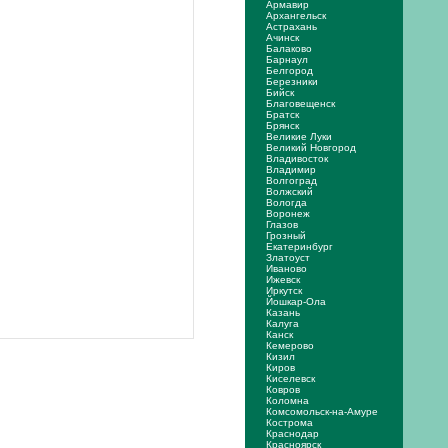
Армавир
Архангельск
Астрахань
Ачинск
Балаково
Барнаул
Белгород
Березники
Бийск
Благовещенск
Братск
Брянск
Великие Луки
Великий Новгород
Владивосток
Владимир
Волгоград
Волжский
Вологда
Воронеж
Глазов
Грозный
Екатеринбург
Златоуст
Иваново
Ижевск
Иркутск
Йошкар-Ола
Казань
Калуга
Канск
Кемерово
Кизил
Киров
Киселевск
Ковров
Коломна
Комсомольск-на-Амуре
Кострома
Краснодар
Красноярск