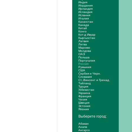
Индия
Иордания
Ирландия
Исландия
Испания
Италия
Казахстан
Канада
Китай
Конго
Кот-д Ивуар
Кыргызстан
Латвия
Литва
Марокко
Молдова
ОАЭ
Польша
Португалия
Россия
Румыния
США
Сербия и Черн.
Словакия
Ст.-Винсент и Гренад.
Тайланд
Турция
Узбекистан
Украина
Франция
Чехия
Швеция
Эстония
Япония
Выберите город:
Абакан
Анапа
Ангарск