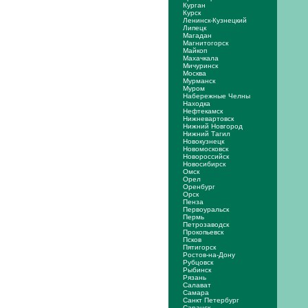
Курган
Курск
Ленинск-Кузнецкий
Липецк
Магадан
Магнитогорск
Майкоп
Махачкала
Мичуринск
Москва
Мурманск
Муром
Набережные Челны
Находка
Нефтекамск
Нижневартовск
Нижний Новгород
Нижний Тагил
Новокузнецк
Новомосковск
Новороссийск
Новосибирск
Омск
Орел
Оренбург
Орск
Пенза
Первоуральск
Пермь
Петрозаводск
Прокопьевск
Псков
Пятигорск
Ростов-на-Дону
Рубцовск
Рыбинск
Рязань
Салават
Самара
Санкт Петербург
Саранск