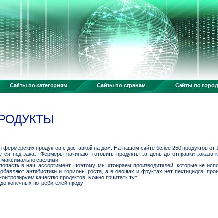
Сайты по категориям
Сайты по странам
Сайты по горо
РОДУКТЫ
н фермерских продуктов с доставкой на дом. На нашем сайте более 250 продуктов от 
ется под заказ. Фермеры начинают готовить продукты за день до отправки заказ
, максимально свежими.
попасть в наш ассортимент. Поэтому мы отбираем производителей, которые не испо
добавляют антибиотики и гормоны роста, а в овощах и фруктах нет пестицидов, про
контролируем качество продуктов, можно почитать тут
до конечных потребителей проду