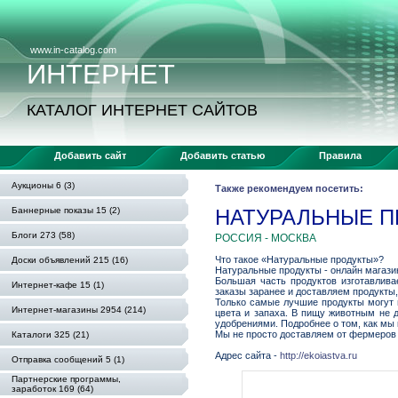
www.in-catalog.com
ИНТЕРНЕТ
КАТАЛОГ ИНТЕРНЕТ САЙТОВ
Добавить сайт
Добавить статью
Правила
Аукционы 6 (3)
Также рекомендуем посетить:
Баннерные показы 15 (2)
НАТУРАЛЬНЫЕ П
Блоги 273 (58)
РОССИЯ - МОСКВА
Что такое «Натуральные продукты»?
Доски объявлений 215 (16)
Натуральные продукты - онлайн магази
Большая часть продуктов изготавлива
Интернет-кафе 15 (1)
заказы заранее и доставляем продукты
Только самые лучшие продукты могут 
Интернет-магазины 2954 (214)
цвета и запаха. В пищу животным не 
удобрениями. Подробнее о том, как мы 
Мы не просто доставляем от фермеров 
Каталоги 325 (21)
Адрес сайта -
http://ekoiastva.ru
Отправка сообщений 5 (1)
Партнерские программы,
заработок 169 (64)