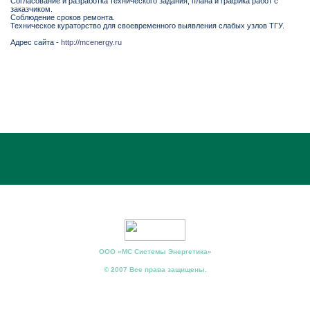
Согласование и разработка технического задания, плана и графика работ с
заказчиком.
Соблюдение сроков ремонта.
Техническое кураторство для своевременного выявления слабых узлов ТГУ.
Адрес сайта -
http://mcenergy.ru
ООО «МС Системы Энергетика»
© 2007 Все права защищены.