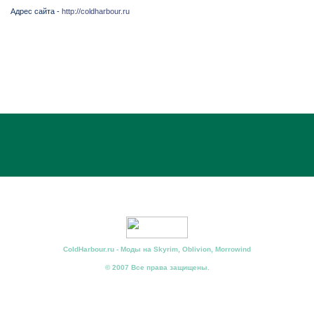
Адрес сайта -
http://coldharbour.ru
ColdHarbour.ru - Моды на Skyrim, Oblivion, Morrowind
© 2007 Все права защищены.