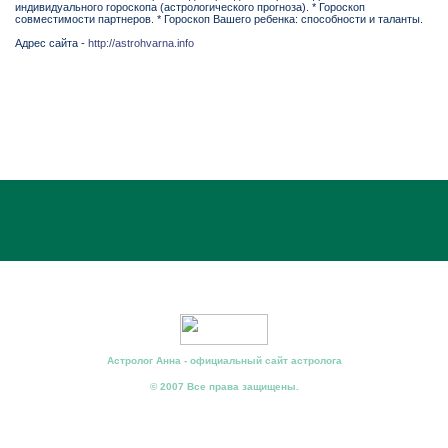
индивидуального гороскопа (астрологического прогноза). * Гороскоп
совместимости партнеров. * Гороскоп Вашего ребенка: способности и таланты.
Адрес сайта -
http://astrohvarna.info
Астролог Анна - официальный сайт астролога
© 2007 Все права защищены.