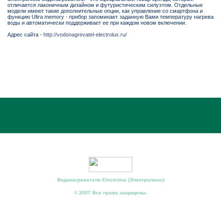
отличается лаконичным дизайном и футуристическим силуэтом. Отдельные
модели имеют такие дополнительные опции, как управление со смартфона и
функцию Ultra memory - прибор запоминает заданную Вами температуру нагрева
воды и автоматически поддерживает ее при каждом новом включении.
Адрес сайта -
http://vodonagrevatel-electrolux.ru/
Водонагреватели Electrolux (Электролюкс)
© 2007 Все права защищены.