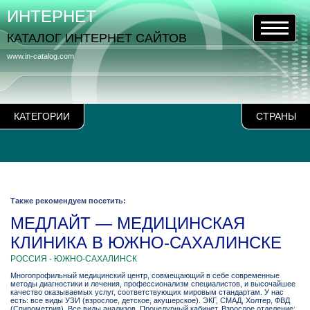
ИНТЕРНЕТ
КАТАЛОГ ИНТЕРНЕТ САЙТОВ
www.in-catalog.com
КАТЕГОРИИ
СТРАНЫ
Также рекомендуем посетить:
МЕДЛАЙТ — МЕДИЦИНСКАЯ
КЛИНИКА В ЮЖНО-САХАЛИНСКЕ
РОССИЯ - ЮЖНО-САХАЛИНСК
Многопрофильный медицинский центр, совмещающий в себе современные
методы диагностики и лечения, профессионализм специалистов, и высочайшее
качество оказываемых услуг, соответствующих мировым стандартам. У нас
есть: все виды УЗИ (взрослое, детское, акушерское). ЭКГ, СМАД, Холтер, ФВД
(Спирометрия). Все виды анализов. Процедурный кабинет. Взрослое отделение: