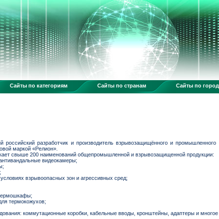
Сайты по категориям
Сайты по странам
Сайты по горо
 российский разработчик и производитель взрывозащищённого и промышленного 
овой маркой «Релион».
скает свыше 200 наименований общепромышленной и взрывозащищенной продукции:
антивандальные видеокамеры;
ы;
;
условиях взрывоопасных зон и агрессивных сред;
термошкафы;
ля термокожухов;
дования: коммутационные коробки, кабельные вводы, кронштейны, адаптеры и многое 