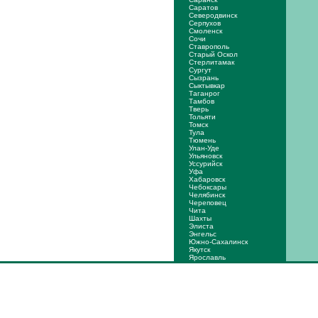
Саратов
Северодвинск
Серпухов
Смоленск
Сочи
Ставрополь
Старый Оскол
Стерлитамак
Сургут
Сызрань
Сыктывкар
Таганрог
Тамбов
Тверь
Тольяти
Томск
Тула
Тюмень
Улан-Уде
Ульяновск
Уссурийск
Уфа
Хабаровск
Чебоксары
Челябинск
Череповец
Чита
Шахты
Элиста
Энгельс
Южно-Сахалинск
Якутск
Ярослaвль