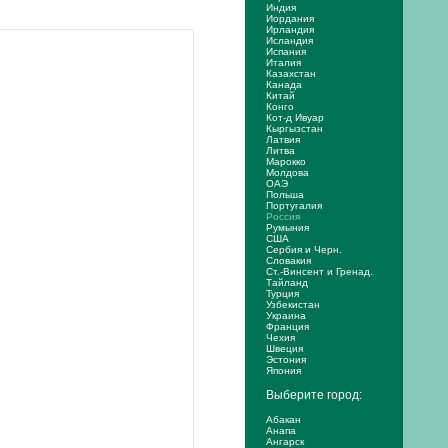
Индия
Иордания
Ирландия
Исландия
Испания
Италия
Казахстан
Канада
Китай
Конго
Кот-д Ивуар
Кыргызстан
Латвия
Литва
Марокко
Молдова
ОАЭ
Польша
Португалия
Россия
Румыния
США
Сербия и Черн.
Словакия
Ст.-Винсент и Гренад.
Тайланд
Турция
Узбекистан
Украина
Франция
Чехия
Швеция
Эстония
Япония
Выберите город:
Абакан
Анапа
Ангарск