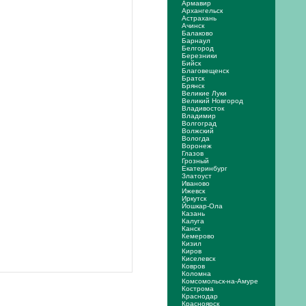
Армавир
Архангельск
Астрахань
Ачинск
Балаково
Барнаул
Белгород
Березники
Бийск
Благовещенск
Братск
Брянск
Великие Луки
Великий Новгород
Владивосток
Владимир
Волгоград
Волжский
Вологда
Воронеж
Глазов
Грозный
Екатеринбург
Златоуст
Иваново
Ижевск
Иркутск
Йошкар-Ола
Казань
Калуга
Канск
Кемерово
Кизил
Киров
Киселевск
Ковров
Коломна
Комсомольск-на-Амуре
Кострома
Краснодар
Красноярск