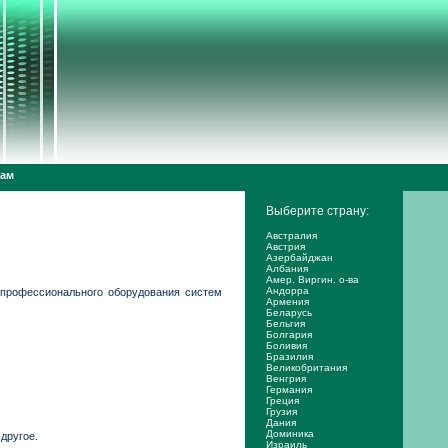
дам
Выберите страну:
Австралия
Австрия
Азербайджан
Албания
Амер. Виргин. о-ва
Андорра
профессионального оборудования систем
Армения
Беларусь
Бельгия
Болгария
Боливия
Бразилия
Великобритания
Венгрия
Германия
Греция
Грузия
Дания
Доминика
другое.
Израиль