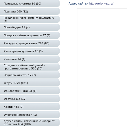
Адрес сайта -
http://relion-ex.ru/
Поисковые системы 39 (10)
Порталы 560 (32)
Предложения по обмену ссылками 9
(5)
Провайдеры 21 (4)
Продажа сайтов и доменов 27 (3)
Раскрутка, продвижение 264 (90)
Регистрация доменов 13 (3)
Рейтинги 14 (4)
Создание сайтов, web-дизайн,
программирование 505 (75)
Социальная сеть 17 (7)
Услуги 1779 (151)
Файлообменники 23 (1)
Форумы 115 (17)
Хостинг 54 (9)
Электронная почта 4 (1)
Другие сайты, связанные с интернет
отраслью 434 (103)