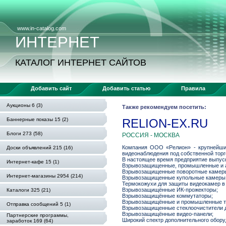
www.in-catalog.com
ИНТЕРНЕТ
КАТАЛОГ ИНТЕРНЕТ САЙТОВ
Добавить сайт
Добавить статью
Правила
Аукционы 6 (3)
Также рекомендуем посетить:
Баннерные показы 15 (2)
RELION-EX.RU
Блоги 273 (58)
РОССИЯ - МОСКВА
Компания ООО «Релион» - крупнейший
Доски объявлений 215 (16)
видеонаблюдения под собственной торг
В настоящее время предприятие выпу
Интернет-кафе 15 (1)
Взрывозащищенные, промышленные и 
Взрывозащищенные поворотные камер
Интернет-магазины 2954 (214)
Взрывозащищенные купольные камеры
Термокожухи для защиты видеокамер в 
Взрывозащищённые ИК-прожекторы;
Каталоги 325 (21)
Взрывозащищённые коммутаторы;
Взрывозащищённые и промышленные 
Отправка сообщений 5 (1)
Взрывозащищенные стеклоочистители д
Взрывозащищённые видео-панели;
Партнерские программы,
Широкий спектр дополнительного обору
заработок 169 (64)