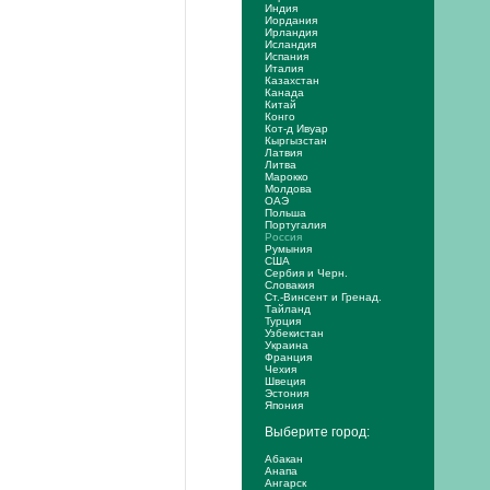
Индия
Иордания
Ирландия
Исландия
Испания
Италия
Казахстан
Канада
Китай
Конго
Кот-д Ивуар
Кыргызстан
Латвия
Литва
Марокко
Молдова
ОАЭ
Польша
Португалия
Россия
Румыния
США
Сербия и Черн.
Словакия
Ст.-Винсент и Гренад.
Тайланд
Турция
Узбекистан
Украина
Франция
Чехия
Швеция
Эстония
Япония
Выберите город:
Абакан
Анапа
Ангарск