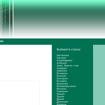
дам
Выберите страну:
Австралия
Австрия
Азербайджан
Албания
Амер. Виргин. о-ва
Андорра
Армения
Беларусь
Бельгия
Болгария
Боливия
Бразилия
Великобритания
Венгрия
Германия
Греция
Грузия
Дания
Доминика
Израиль