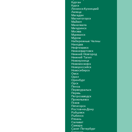
Курган
Курск
Ленинск-Кузнецкий
Липецк
Магадан
Магнитогорск
Майкоп
Махачкала
Мичуринск
Москва
Мурманск
Муром
Набережные Челны
Находка
Нефтекамск
Нижневартовск
Нижний Новгород
Нижний Тагил
Новокузнецк
Новомосковск
Новороссийск
Новосибирск
Омск
Орел
Оренбург
Орск
Пенза
Первоуральск
Пермь
Петрозаводск
Прокопьевск
Псков
Пятигорск
Ростов-на-Дону
Рубцовск
Рыбинск
Рязань
Салават
Самара
Санкт Петербург
Саранск