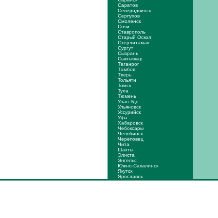
Саратов
Северодвинск
Серпухов
Смоленск
Сочи
Ставрополь
Старый Оскол
Стерлитамак
Сургут
Сызрань
Сыктывкар
Таганрог
Тамбов
Тверь
Тольяти
Томск
Тула
Тюмень
Улан-Уде
Ульяновск
Уссурийск
Уфа
Хабаровск
Чебоксары
Челябинск
Череповец
Чита
Шахты
Элиста
Энгельс
Южно-Сахалинск
Якутск
Ярослaвль