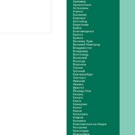
Армавир
Архангельск
Астрахань
Ачинск
Балаково
Барнаул
Белгород
Березники
Бийск
Благовещенск
Братск
Брянск
Великие Луки
Великий Новгород
Владивосток
Владимир
Волгоград
Волжский
Вологда
Воронеж
Глазов
Грозный
Екатеринбург
Златоуст
Иваново
Ижевск
Иркутск
Йошкар-Ола
Казань
Калуга
Канск
Кемерово
Кизил
Киров
Киселевск
Ковров
Коломна
Комсомольск-на-Амуре
Кострома
Краснодар
Красноярск