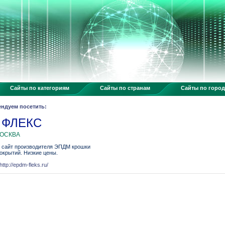
Сайты по категориям
Сайты по странам
Сайты по горо
ендуем посетить:
 ФЛЕКС
МОСКВА
сайт производителя ЭПДМ крошки
окрытий. Низкие цены.
http://epdm-fleks.ru/