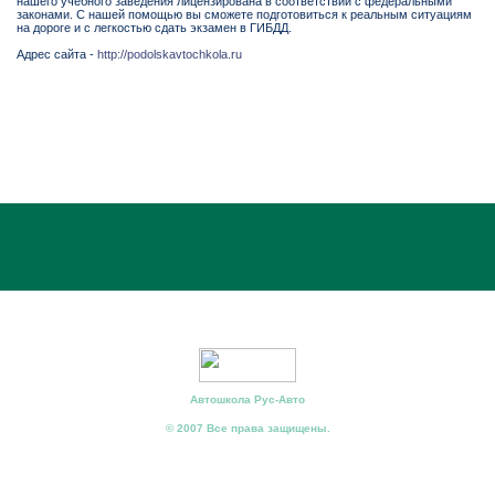
нашего учебного заведения лицензирована в соответствии с федеральными
законами. С нашей помощью вы сможете подготовиться к реальным ситуациям
на дороге и с легкостью сдать экзамен в ГИБДД.
Адрес сайта -
http://podolskavtochkola.ru
Автошкола Рус-Авто
© 2007 Все права защищены.