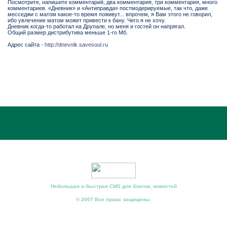
Посмотрите, напишите комментарий, два комментария, три комментария, много
комментариев. «Дневник» и «Антиправда» постмодерируемые, так что, даже
месседжи с матом какое-то время поживут... впрочем, я Вам этого не говорил,
ибо увлечение матом может привести к бану. Чего я не хочу.
Дневник когда-то работал на Друпале, но меня и гостей он напрягал.
Общий размер дистрибутива меньше 1-го Мб.
Адрес сайта -
http://dnevnik.savesoul.ru
Небольшая и быстрая CMS для блогов, новостей
© 2007 Все права защищены.