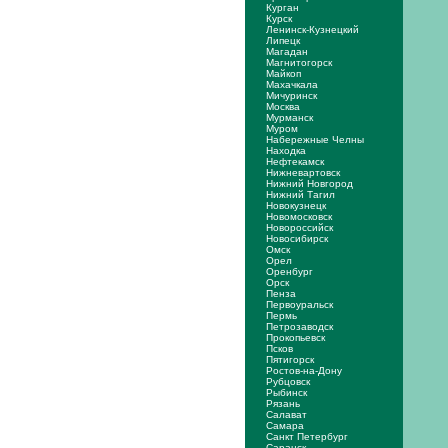
Курган
Курск
Ленинск-Кузнецкий
Липецк
Магадан
Магнитогорск
Майкоп
Махачкала
Мичуринск
Москва
Мурманск
Муром
Набережные Челны
Находка
Нефтекамск
Нижневартовск
Нижний Новгород
Нижний Тагил
Новокузнецк
Новомосковск
Новороссийск
Новосибирск
Омск
Орел
Оренбург
Орск
Пенза
Первоуральск
Пермь
Петрозаводск
Прокопьевск
Псков
Пятигорск
Ростов-на-Дону
Рубцовск
Рыбинск
Рязань
Салават
Самара
Санкт Петербург
Саранск