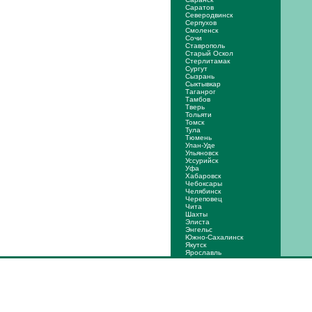
Саратов
Северодвинск
Серпухов
Смоленск
Сочи
Ставрополь
Старый Оскол
Стерлитамак
Сургут
Сызрань
Сыктывкар
Таганрог
Тамбов
Тверь
Тольяти
Томск
Тула
Тюмень
Улан-Уде
Ульяновск
Уссурийск
Уфа
Хабаровск
Чебоксары
Челябинск
Череповец
Чита
Шахты
Элиста
Энгельс
Южно-Сахалинск
Якутск
Ярослaвль