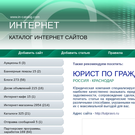
www.in-catalog.com
ИНТЕРНЕТ
КАТАЛОГ ИНТЕРНЕТ САЙТОВ
Добавить сайт
Добавить статью
Правила
Аукционы 6 (3)
Также рекомендуем посетить:
Баннерные показы 15 (2)
ЮРИСТ ПО ГРАЖ
Блоги 273 (58)
РОССИЯ - КРАСНОДАР
Юридическая компания специализирует
Доски объявлений 215 (16)
наиболее качественно оказывать юрид
задолженности, сопровождение сделок
Интернет-кафе 15 (1)
почитать статьи на юридические тем
различными способами, указанными на 
Интернет-магазины 2954 (214)
их с максимальной выгодой для вас.
Адрес сайта -
http://tutpravo.ru
Каталоги 325 (21)
Отправка сообщений 5 (1)
Партнерские программы,
заработок 169 (64)