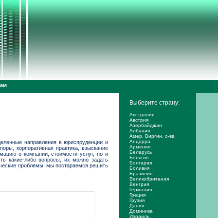
дам
Выберите страну:
Австралия
Австрия
Азербайджан
Албания
Амер. Виргин. о-ва
Андорра
еделенные направления в юриспруденции и
Армения
оры, корпоративная практика, взыскание
Беларусь
мацию о компании, стоимости услуг, но и
Бельгия
ть какие-либо вопросы, их можно задать
Болгария
дические проблемы, мы постараемся решить
Боливия
Бразилия
Великобритания
Венгрия
Германия
Греция
Грузия
Дания
Доминика
Израиль