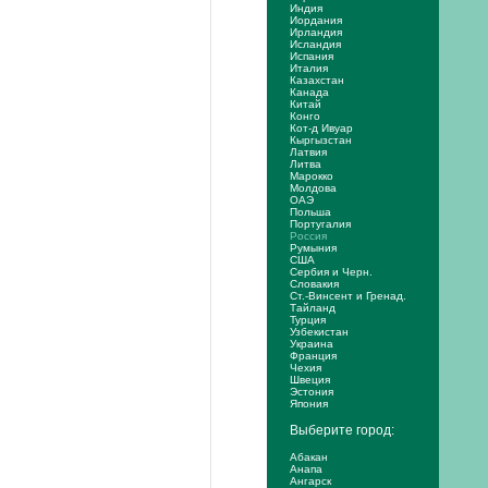
Индия
Иордания
Ирландия
Исландия
Испания
Италия
Казахстан
Канада
Китай
Конго
Кот-д Ивуар
Кыргызстан
Латвия
Литва
Марокко
Молдова
ОАЭ
Польша
Португалия
Россия
Румыния
США
Сербия и Черн.
Словакия
Ст.-Винсент и Гренад.
Тайланд
Турция
Узбекистан
Украина
Франция
Чехия
Швеция
Эстония
Япония
Выберите город:
Абакан
Анапа
Ангарск