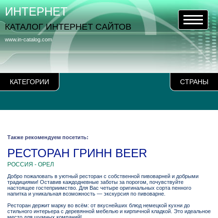
ИНТЕРНЕТ
КАТАЛОГ ИНТЕРНЕТ САЙТОВ
www.in-catalog.com
КАТЕГОРИИ
СТРАНЫ
Также рекомендуем посетить:
РЕСТОРАН ГРИНН BEER
РОССИЯ - ОРЕЛ
Добро пожаловать в уютный ресторан с собственной пивоварней и добрыми
традициями! Оставив каждодневные заботы за порогом, почувствуйте
настоящее гостеприимство. Для Вас четыре оригинальных сорта пенного
напитка и уникальная возможность — экскурсия по пивоварне.
Ресторан держит марку во всём: от вкуснейших блюд немецкой кухни до
стильного интерьера с деревянной мебелью и кирпичной кладкой. Это идеальное
место для шумных компаний!