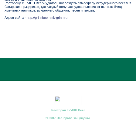
Ресторану «ГРИНН Beer» удалось воссоздать атмосферу безудержного веселья
баварских праздников, где каждый получает удовольствие от сытных блюд,
хмельных напитков, искреннего общения, песен и танцев.
Адрес сайта -
http://grinnbeer.tmk-grinn.ru
Ресторан ГРИНН Beer
© 2007 Все права защищены.