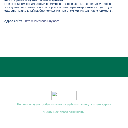
необходимых документов для обучения.
При огромном предложении различных языковых школ и других учебных
заведений, мы понимаем как порой сложно сориентироваться студенту и
сделать правильный выбор, сохранив при этом минимальную стоимость.
Адрес сайта -
http://universestudy.com
Языковые курсы, образование за рубежом, консультации даром.
© 2007 Все права защищены.