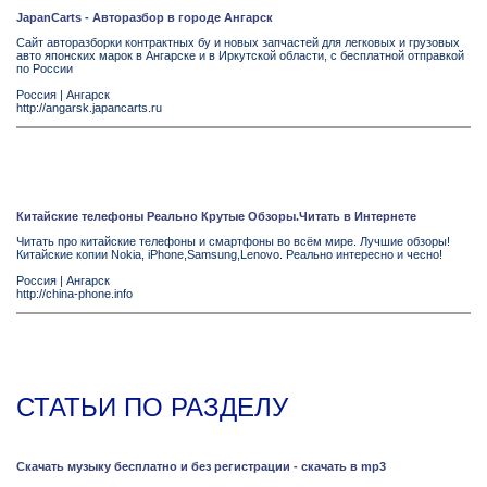
JapanCarts - Авторазбор в городе Ангарск
Сайт авторазборки контрактных бу и новых запчастей для легковых и грузовых
авто японских марок в Ангарске и в Иркутской области, с бесплатной отправкой
по России
Россия
|
Ангарск
http://angarsk.japancarts.ru
Китайские телефоны Реально Крутые Обзоры.Читать в Интернете
Читать про китайские телефоны и смартфоны во всём мире. Лучшие обзоры!
Китайские копии Nokia, iPhone,Samsung,Lenovo. Реально интересно и чесно!
Россия
|
Ангарск
http://china-phone.info
СТАТЬИ ПО РАЗДЕЛУ
Скачать музыку бесплатно и без регистрации - скачать в mp3