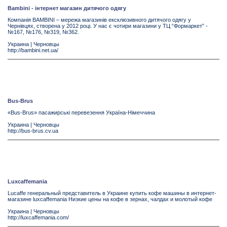
Bambini - інтернет магазин дитячого одягу
Компанія BAMBINI – мережа магазинів ексклюзивного дитячого одягу у
Чернівцях, створена у 2012 році. У нас є чотири магазини у ТЦ “Формаркет” -
№167, №176, №319, №362.
Украина
|
Черновцы
http://bambini.net.ua/
Bus-Brus
«Bus-Brus» пасажирські перевезення Україна-Німеччина
Украина
|
Черновцы
http://bus-brus.cv.ua
Luxcaffemania
Lucaffe генеральный представитель в Украине купить кофе машины в интернет-
магазине luxcaffemania Низкие цены на кофе в зернах, чалдах и молотый кофе
Украина
|
Черновцы
http://luxcaffemania.com/