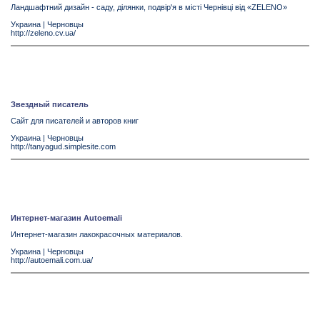
Ландшафтний дизайн - саду, ділянки, подвір'я в місті Чернівці від «ZELENO»
Украина
|
Черновцы
http://zeleno.cv.ua/
Звездный писатель
Сайт для писателей и авторов книг
Украина
|
Черновцы
http://tanyagud.simplesite.com
Интернет-магазин Autoemali
Интернет-магазин лакокрасочных материалов.
Украина
|
Черновцы
http://autoemali.com.ua/