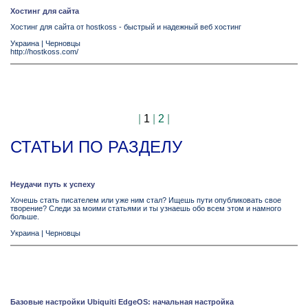
Хостинг для сайта
Хостинг для сайта от hostkoss - быстрый и надежный веб хостинг
Украина
|
Черновцы
http://hostkoss.com/
|
1
|
2
|
СТАТЬИ ПО РАЗДЕЛУ
Неудачи путь к успеху
Хочешь стать писателем или уже ним стал? Ищешь пути опубликовать свое
творение? Следи за моими статьями и ты узнаешь обо всем этом и намного
больше.
Украина
|
Черновцы
Базовые настройки Ubiquiti EdgeOS: начальная настройка