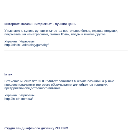
Интернет-магазин SimpleBUY - лучшие цены
У нас можно купить лучшего качества постельное белье, одеяла, подушки,
покрывала, на наматрасники, гамаки Козак, пледы и многое другое
Украина
|
Черновцы
http://sib.in.ua/katalog/gamaky/
Інтех
В течение многих лет ООО "Интех" занимает высокие позиции на рынке
профессионального торгового оборудования для объектов торговли,
предприятий общественного питания.
Украина
|
Черновцы
http://in-teh.com.ua/
Cтудія ландшафтного дизайну ZELENO