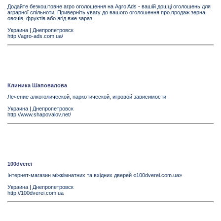
Додайте безкоштовне агро оголошення на Agro Ads - вашій дошці оголошень для
аграрної спільноти. Приверніть увагу до вашого оголошення про продаж зерна,
овочів, фруктів або ягід вже зараз.
Украина
|
Днепропетровск
http://agro-ads.com.ua/
Клиника Шаповалова
Лечение алкоголической, наркотической, игровой зависимости
Украина
|
Днепропетровск
http://www.shapovalov.net/
100dverei
Інтернет-магазин міжкімнатних та вхідних дверей «100dverei.com.ua»
Украина
|
Днепропетровск
http://100dverei.com.ua