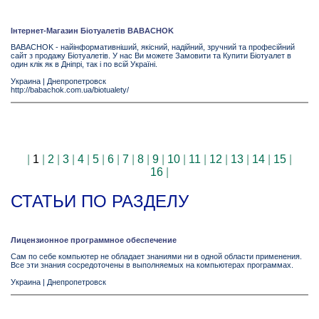
Інтернет-Магазин Біотуалетів BABACHOK
BABACHOK - найінформативніший, якісний, надійний, зручний та професійний
сайт з продажу Біотуалетів. У нас Ви можете Замовити та Купити Біотуалет в
один клік як в Дніпрі, так і по всій Україні.
Украина
|
Днепропетровск
http://babachok.com.ua/biotualety/
|
1
|
2
|
3
|
4
|
5
|
6
|
7
|
8
|
9
|
10
|
11
|
12
|
13
|
14
|
15
|
16
|
СТАТЬИ ПО РАЗДЕЛУ
Лицензионное программное обеспечение
Сам по себе компьютер не обладает знаниями ни в одной области применения.
Все эти знания сосредоточены в выполняемых на компьютерах программах.
Украина
|
Днепропетровск