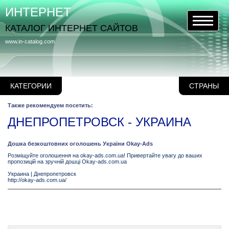
ИНТЕРНЕТ
КАТАЛОГ ИНТЕРНЕТ САЙТОВ
www.in-catalog.com
КАТЕГОРИИ
СТРАНЫ
Также рекомендуем посетить:
ДНЕПРОПЕТРОВСК - УКРАИНА
Дошка безкоштовних оголошень України Okay-Ads
Розміщуйте оголошення на okay-ads.com.ua! Привертайте увагу до ваших
пропозицій на зручній дошці Okay-ads.com.ua
Украина
|
Днепропетровск
http://okay-ads.com.ua/