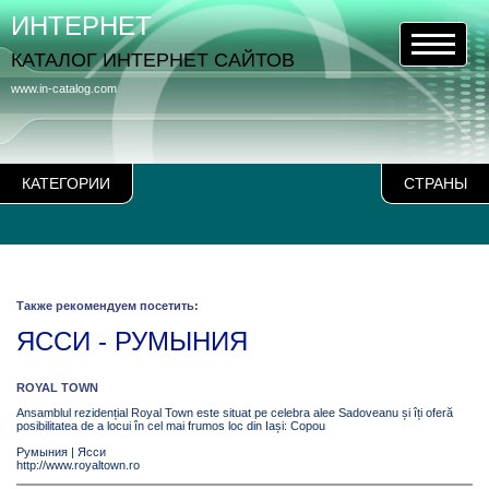
ИНТЕРНЕТ
КАТАЛОГ ИНТЕРНЕТ САЙТОВ
www.in-catalog.com
КАТЕГОРИИ
СТРАНЫ
Также рекомендуем посетить:
ЯССИ - РУМЫНИЯ
ROYAL TOWN
Ansamblul rezidențial Royal Town este situat pe celebra alee Sadoveanu și îți oferă
posibilitatea de a locui în cel mai frumos loc din Iași: Copou
Румыния
|
Ясси
http://www.royaltown.ro