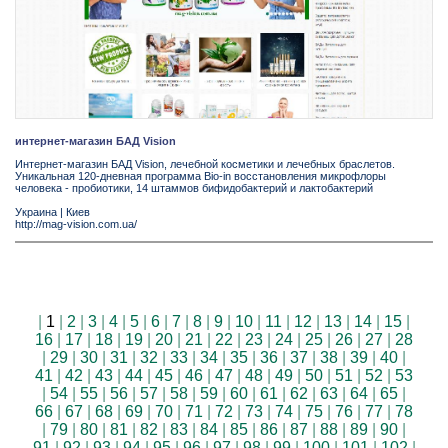
интернет-магазин БАД Vision
Интернет-магазин БАД Vision, лечебной косметики и лечебных браслетов.
Уникальная 120-дневная программа Bio-in восстановления микрофлоры
человека - пробиотики, 14 штаммов бифидобактерий и лактобактерий
Украина
|
Киев
http://mag-vision.com.ua/
|
1
|
2
|
3
|
4
|
5
|
6
|
7
|
8
|
9
|
10
|
11
|
12
|
13
|
14
|
15
|
16
|
17
|
18
|
19
|
20
|
21
|
22
|
23
|
24
|
25
|
26
|
27
|
28
|
29
|
30
|
31
|
32
|
33
|
34
|
35
|
36
|
37
|
38
|
39
|
40
|
41
|
42
|
43
|
44
|
45
|
46
|
47
|
48
|
49
|
50
|
51
|
52
|
53
|
54
|
55
|
56
|
57
|
58
|
59
|
60
|
61
|
62
|
63
|
64
|
65
|
66
|
67
|
68
|
69
|
70
|
71
|
72
|
73
|
74
|
75
|
76
|
77
|
78
|
79
|
80
|
81
|
82
|
83
|
84
|
85
|
86
|
87
|
88
|
89
|
90
|
91
|
92
|
93
|
94
|
95
|
96
|
97
|
98
|
99
|
100
|
101
|
102
|