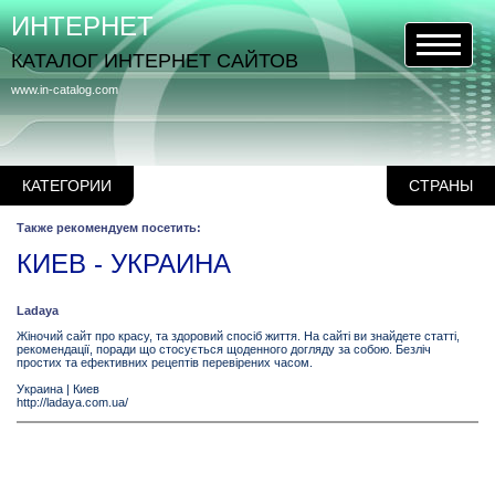
ИНТЕРНЕТ
КАТАЛОГ ИНТЕРНЕТ САЙТОВ
www.in-catalog.com
КАТЕГОРИИ
СТРАНЫ
Также рекомендуем посетить:
КИЕВ - УКРАИНА
Ladaya
Жіночий сайт про красу, та здоровий спосіб життя. На сайті ви знайдете статті,
рекомендації, поради що стосується щоденного догляду за собою. Безліч
простих та ефективних рецептів перевірених часом.
Украина
|
Киев
http://ladaya.com.ua/