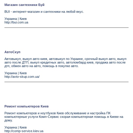
Магазин сантехники Буй
BUI - интернет-магазин и сантехники на любой вкус.
Украина
|
Киев
http://bui.com.ua
АвтоСкуп
Автовыкуп, выкуп авто киев, автовыкуп по Украине, срочный выкуп авто, выкуп
авто после ДТП, выкуп кредитных авто, автоломбард киев, продажа авто после
дтп, обмен авто на авто, помощь в покупке авто.
Украина
|
Киев
http://avto-skup.com.ua/
Ремонт компьютеров Киев
Ремонт компьютеров и ноутбуков Киев обслуживание и настройка ПК
компьютерные услуги Комп-Сервис скорая компьютерная помощь в Киеве на
дому.
Украина
|
Киев
http://comp-service.kiev.ua